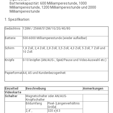
Batteriekapazität: 600 Milliamperestunde, 1000
Milliamperestunde, 1200 Milliamperestunde und 2000
Milliamperestunde
1. Spezifikation:
Gedächtnis
128M / 256M/512M/1G/2G/4G/8G
Batterie
500-6000 Milliamperestunde (wieder aufladbar)
Schirm
1,8 Zoll, 2,4 Zoll, 2,8 Zoll, 3,5 Zoll, 4,3 Zoll, 5 Zoll, 7 Zoll und
10 Zoll.
Knöpfe
0-10 knöpfen (AN/AUS--, Spiel/Pause und Video-Auswahl etc.)
Papierformat
A4, A5 und Kundenbezogenheit.
Einzelteil
Beschreibung
Anmerkungen
Videokarte
Schalter
Magnetschalter oder AN/AUS-
Knopfschalter
Bildumfang
Pixel-
Längenverhältnis
Größe
2,4' ‚
320 x
4:3