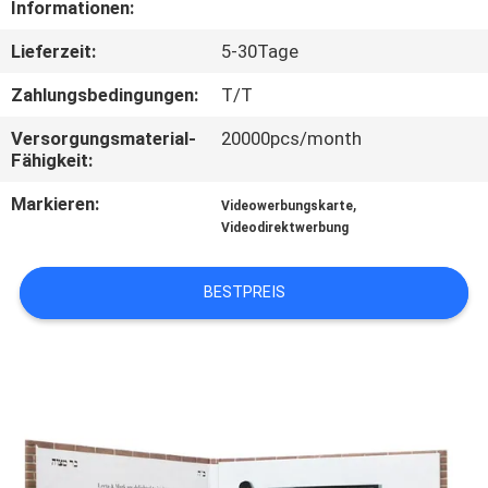
Informationen:
TRETEN
Lieferzeit:
5-30Tage
SIE
Zahlungsbedingungen:
T/T
MIT
Versorgungsmaterial-
20000pcs/month
UNS
Fähigkeit:
IN
Markieren:
,
Videowerbungskarte
VERBINDUNG
Videodirektwerbung
BESTPREIS
FORDERN
SIE EIN
ZITAT
SITEMAP