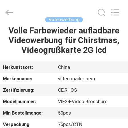
Videoinfolder
Technology
Co.,
Ltd..
All
Videowerbung
Rights
Reserved.
Volle Farbewieder aufladbare
HAUS
Videowerbung für Chirstmas,
PRODUKTE
Videogrußkarte 2G lcd
ÜBER
Herkunftsort:
China
UNS
Markenname:
video mailer oem
Zertifizierung:
CE,RHOS
FABRIK-
Modellnummer:
VIF24-Video Broschüre
AUSFLUG
Min Bestellmenge:
50pcs
QUALITÄTSKONTROLLE
Verpackung
75pcs/CTN