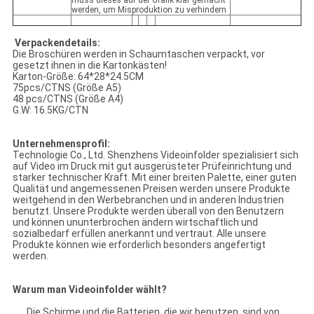
muss dieses auf der Grafik klar gemacht
werden, um Misproduktion zu verhindern
Verpackendetails:
Die Broschüren werden in Schaumtaschen verpackt, vor
gesetzt ihnen in die Kartonkästen!
Karton-Größe: 64*28*24.5CM
75pcs/CTNS (Größe A5)
48 pcs/CTNS (Größe A4)
G.W: 16.5KG/CTN
Unternehmensprofil:
Technologie Co., Ltd. Shenzhens Videoinfolder spezialisiert sich
auf Video im Druck mit gut ausgerüsteter Prüfeinrichtung und
starker technischer Kraft. Mit einer breiten Palette, einer guten
Qualität und angemessenen Preisen werden unsere Produkte
weitgehend in den Werbebranchen und in anderen Industrien
benutzt. Unsere Produkte werden überall von den Benutzern
und können ununterbrochen ändern wirtschaftlich und
sozialbedarf erfüllen anerkannt und vertraut. Alle unsere
Produkte können wie erforderlich besonders angefertigt
werden.
Warum man Videoinfolder wählt?
Die Schirme und die Batterien, die wir benutzen, sind von