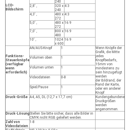
240
LCD-
2,8' ‚
320 x
4:3
Bildschirm
240
4,3' ‚
480 x
4:3
272
5,0' ‚
480 x
16:9
272
7,0' ‚
800 x
16:9
480
10' ‚
1024
16:9
x 600
AN/AUS-Knopf
1
Wenn Knöpfe der
Grafik, die Mitte
Funktions-
jedes
Volumen oben
1
Steuerknöpfe
Knopfbedarfs,
(verfügbar
15mm von
Volumen unten
1
wenn
mindestens zu
erforderlich)
sein hinzugefügt
werden
Videodateien
0-8
der Bildrand, der
Rand der Karte,
Spiel/Pause
1
oder ein anderer
Knopf
Druck-Größe
A4, A5, DL (12,7 x 17,7 cm)
Kundengebundene
Druckgrößen
werden
angenommen.
Druck-Lösung
Stellen Sie bitte sicher, dass alle Bilder in
CMYK nicht RGB geliefert werden.
Zahl von
1-8
Videodateien