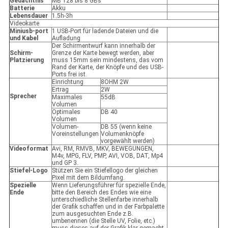
Gedächtnis
MB 128 bis 8 GBs
Batterie
Akku
Lebensdauer
1.5h-3h
Videokarte
Miniusb-port
1 USB-Port für ladende Dateien und die
und Kabel
Aufladung
Der Schirmentwurf kann innerhalb der
Schirm-
Grenze der Karte bewegt werden, aber
Platzierung
muss 15mm sein mindestens, das vom
Rand der Karte, der Knöpfe und des USB-
Ports frei ist.
Einrichtung
8OHM 2W
Ertrag
2W
Sprecher
Maximales
55dB
Volumen
Optimales
DB 40
Volumen
Volumen-
DB 55 (wenn keine
Voreinstellungen
Volumenknöpfe
vorgewählt werden)
Videoformat
Avi, RM, RMVB, MKV, BEWEGUNGEN,
M4v, MPG, FLV, PMP, AVI, VOB, DAT, Mp4
und GP 3.
Stiefel-Logo
Stützen Sie ein Stiefellogo der gleichen
Pixel mit dem Bildumfang.
Spezielle
Wenn Lieferungsführer für spezielle Ende,
Ende
bitte den Bereich des Endes wie eine
unterschiedliche Stellenfarbe innerhalb
der Grafik schaffen und in der Farbpalette
zum ausgesuchten Ende z.B.
umbenennen (die Stelle UV, Folie, etc.)