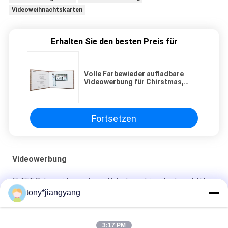
Videoweihnachtskarten
Erhalten Sie den besten Preis für
Volle Farbewieder aufladbare
Videowerbung für Chirstmas,
Videogrußkarte 2G lcd
Fortsetzen
Videowerbung
5" TFT-Schirmvideowerbung, Videobroschürenkarte mit Akku
tony*jiangyang
Kundenspezifischer LuxusLCD-Bildschirm-Videowerbung mit
Broschüren-Broschüre HD LED 2GB Gedächtnis-A5 A4
3:17 PM