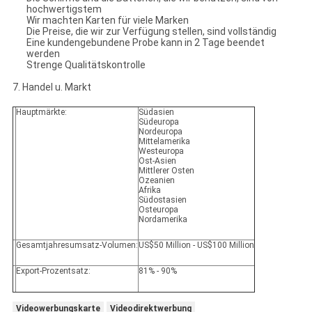
hochwertigstem
Wir machten Karten für viele Marken
Die Preise, die wir zur Verfügung stellen, sind vollständig
Eine kundengebundene Probe kann in 2 Tage beendet
werden
Strenge Qualitätskontrolle
7. Handel u. Markt
Hauptmärkte:
Südasien
Südeuropa
Nordeuropa
Mittelamerika
Westeuropa
Ost-Asien
Mittlerer Osten
Ozeanien
Afrika
Südostasien
Osteuropa
Nordamerika
Gesamtjahresumsatz-Volumen:
US$50 Million - US$100 Million
Export-Prozentsatz:
81% - 90%
Videowerbungskarte
Videodirektwerbung