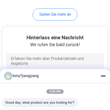
28
Sehen Sie mehr an
Videowerbung
Hinterlass eine Nachricht
Wir rufen Sie bald zurück!
24
Videoeinladungskarte
tony*jiangyang
9:09 PM
Good day, what product are you looking for?