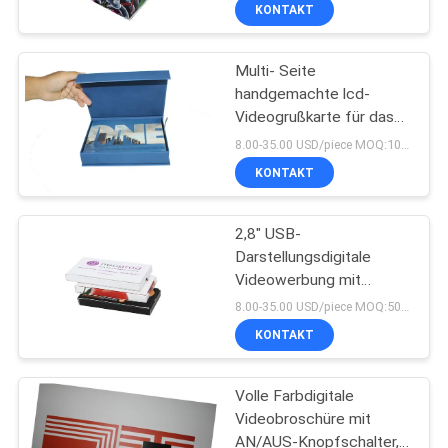
HD LED 2GB Gedächtnis-
KONTAKT
A5 A4
TRETEN
Multi- Seite
SIE
23
handgemachte lcd-
MIT
Videogrußkarte für das
Videokarte LCD
UNS
Geschäft fördernd
8.00-35.00 USD/piece MOQ:100 Stück
IN
KONTAKT
VERBINDUNG
2,8" USB-
Darstellungsdigitale
FORDERN
Videowerbung mit
26
Gedächtnis 1GB,
SIE EIN
8.00-35.00 USD/piece MOQ:50pcs
Werbespotbroschüre
KONTAKT
ZITAT
Videobroschürenkarte
Volle Farbdigitale
SITEMAP
Videobroschüre mit
AN/AUS-Knopfschalter,