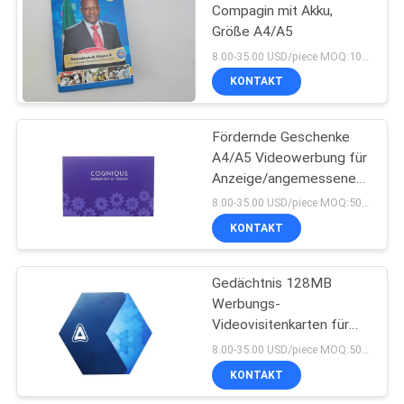
Compagin mit Akku,
Größe A4/A5
11
8.00-35.00 USD/piece MOQ:100 Stück
Buchvideo des
KONTAKT
leichten Schlages
Fördernde Geschenke
A4/A5 Videowerbung für
Anzeige/angemessene
Anzeige
8.00-35.00 USD/piece MOQ:50pcs
KONTAKT
13
Gedächtnis 128MB
Videopostkarte
Werbungs-
Videovisitenkarten für
Produkterklärung, 3,5 Zoll
8.00-35.00 USD/piece MOQ:50pcs
KONTAKT