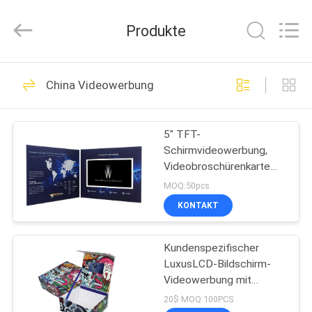
Videoinfolder
Technology
Co.,
Produkte
Ltd..
All
Rights
Reserved.
HAUS
106
China Videowerbung
Lcd-Videobroschüre
PRODUKTE
5" TFT-
Schirmvideowerbung,
ÜBER
Videobroschürenkarte
UNS
mit Akku
MOQ:50pcs
KONTAKT
36
FABRIK-
Kundenspezifischer
AUSFLUG
Video-Grußkarte
LuxusLCD-Bildschirm-
Videowerbung mit
QUALITÄTSKONTROLLE
Broschüren-Broschüre
20$ MOQ:100PCS