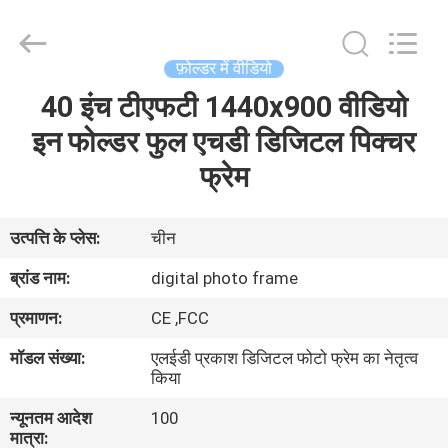
Shenzhen
Videoinfolder
Technology
Co.,
Ltd..
फ़ोल्डर में वीडियो
All
Rights
Reserved.
40 इंच टीएफटी 1440x900 वीडियो
घर
इन फोल्डर फुल एचडी डिजिटल पिक्चर
उत्पादों
फ्रेम
हमारे
उत्पत्ति के प्लेस:
चीन
बारे
ब्रांड नाम:
digital photo frame
में
प्रमाणन:
CE ,FCC
मॉडल संख्या:
एलईडी प्रकाश डिजिटल फोटो फ्रेम का नेतृत्व
कारखाना
किया
भ्रमण
न्यूनतम आदेश
100
मात्रा: