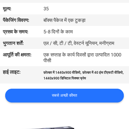
गुणवत्ता
मूल्य:
35
नियंत्रण
पैकेजिंग विवरण:
बॉक्स पैकेज में एक टुकड़ा
प्रसव के समय:
5-8 दिनों के काम
संपर्क
भुगतान शर्तें:
एल / सी, टी / टी, वेस्टर्न यूनियन, मनीग्राम
करें
आपूर्ति की क्षमता:
एक सप्ताह के कार्य दिवसों द्वारा उत्पादित 1000
पीसी
एक
हाई लाइट:
,
,
उद्धरण
फ़ोल्डर में 1440x900 वीडियो
फ़ोल्डर में 40 इंच टीएफटी वीडियो
1440x900 डिजिटल पिक्चर फ्रेम
का
अनुरोध
सबसे अच्छी कीमत
करें
साइटमैप