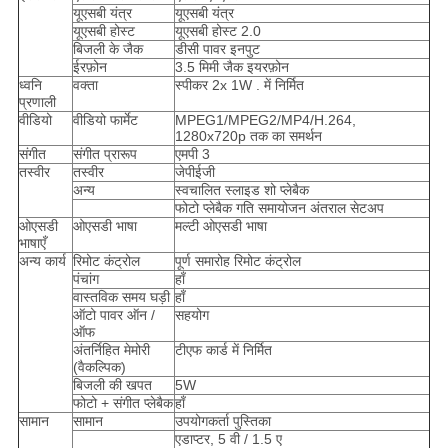
यूएसबी यंत्र
यूएसबी यंत्र
यूएसबी होस्ट
यूएसबी होस्ट 2.0
बिजली के जैक
डीसी पावर इनपुट
ईरफ़ोन
3.5 मिमी जैक इयरफ़ोन
ध्वनि
वक्ता
स्पीकर 2x 1W . में निर्मित
प्रणाली
वीडियो
वीडियो फार्मेट
MPEG1/MPEG2/MP4/H.264,
1280x720p तक का समर्थन
संगीत
संगीत प्रारूप
एमपी 3
तस्वीर
तस्वीर
जेपीईजी
अन्य
स्वचालित स्लाइड शो प्लेबैक
फोटो प्लेबैक गति समायोजन अंतराल सेटअप
ओएसडी
ओएसडी भाषा
मल्टी ओएसडी भाषा
भाषाएँ
अन्य कार्य
रिमोट कंट्रोल
पूर्ण समारोह रिमोट कंट्रोल
पंचांग
हाँ
वास्तविक समय घड़ी
हाँ
ऑटो पावर ऑन /
सहयोग
ऑफ
अंतर्निहित मेमोरी
टीएफ कार्ड में निर्मित
(वैकल्पिक)
बिजली की खपत
5W
फोटो + संगीत प्लेबैक
हाँ
सामान
सामान
उपयोगकर्ता पुस्तिका
एडाप्टर, 5 वी / 1.5 ए