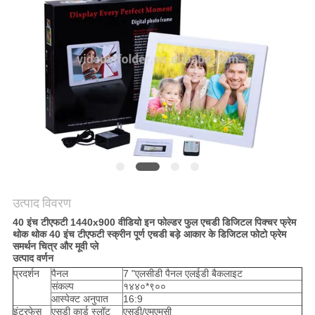
PRIVACY
POLICY
उत्पाद विवरण
40 इंच टीएफटी 1440x900 वीडियो इन फोल्डर फुल एचडी डिजिटल पिक्चर फ्रेम
थोक थोक 40 इंच टीएफटी स्क्रीन पूर्ण एचडी बड़े आकार के डिजिटल फोटो फ्रेम
समर्थन चित्र और मूवी प्ले
उत्पाद वर्णन
प्रदर्शन
पैनल
7 "एलसीडी पैनल एलईडी बैकलाइट
संकल्प
१४४०*९००
आस्पेक्ट अनुपात
16:9
इंटरफेस
एसडी कार्ड स्लॉट
एसडी/एमएमसी