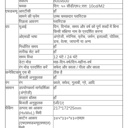
संकल्प
800x600
चमक
दिन: ५० सीडी/एम२;रात: 10cd/M2
एचडब्ल्यू
आरटीसी
हाँ
सामने की फ्रेम
उच्च चमकदार प्लास्टिक
पिछला आवरण
प्लास्टिक
दप
यूआई
दिन, दिनांक, समय और वर्ष को पूर्ण शब्दों में बिना
किसी संक्षिप्त नाम के प्रदर्शित करना
ओएसडी भाषा
अंग्रेजी, स्पेनिश, फ्रेंच, जर्मन, इतालवी, पोलिश,
डच, वेल्श, जापानी या अन्य
निर्धारित समय
हाँ
तारीख सेट करें
हाँ
समय विधा
12 घंटे / 24 घंटे
डेटा मोड
माह-दिन-वर्ष/दिन-महीना-वर्ष
रंग मोड प्रदर्शित करें
सफेद और काला / पीला और काला
कनेक्टिक
यु एस बी
ठीक है
बिजली अनुकूलक
हाँ
रंग
रंग
काले, सफेद, गुलाबी, ग्रे, आदि
सामान
उपयोगकर्ता मार्गदर्शिका
हाँ
(अंग्रेज़ी)
उपहार बॉक्स
हाँ
बिजली अनुकूलक
5वी/1ए
पैकिंग
उत्पाद का आकार
217*172*25mm
(HxWxL) मिमी
कार्टन आकार
३४५*३३०*४३०एमएम
(एचएक्सडब्ल्यूएक्सएल)
मिमी