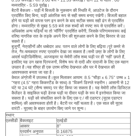
8:59 अपराह्न / रात 9:00 बजे - 11:59 अपराह्न / डॉन 12 से पहले : 00
मध्यरात्रि - 5:59 पूर्वाह्न।
बैटरी बैकअप - घड़ी में बिजली के नुकसान की स्थिति में, आउटेज के दौरान
प्रदर्शित किए बिना, घड़ी आंतरिक रूप से सही समय बनाए रखेगी। बिजली बहाल
होने या घड़ी को वापस प्लग इन करने के बाद सटीक समय सही ढंग से प्रदर्शित
होगा। मध्यरात्रि से सुबह 5:59 बजे तक शब्दों को स्पष्ट रूप से प्रदर्शित करें।
अधिकांश अन्य घड़ियाँ या तो 'मॉर्निंग' प्रदर्शित करेंगी, जिसके परिणामस्वरूप कई
वरिष्ठ नागरिक रात के तड़के अपने दिन की शुरुआत करने के लिए बिस्तर से उठ
सकते हैं।
बुजुर्गों, नेत्रहीनों और धब्बेदार अध: पतन वाले लोगों के लिए बढ़िया।पूरे कमरे से
तेज, गैर-चमकदार स्पष्ट प्रदर्शन देखा जा सकता है।सभी उम्र के लोगों के लिए
आदर्श घड़ी!डिमेंशिया, अल्जाइमर या मेमोरी लॉस शब्द घड़ी पर ही 'नहीं' छपते हैं,
इसलिए यह उन खास प्रियजनों, विशेष रूप से दादी और दादाजी के लिए एक महान
उपहार है।यह शीघ्र ही एक उत्तम वरिष्ठ देखभाल और घर में देखभाल की
आवश्यकता बनता जा रहा है।
केवल अंग्रेजी में उपलब्ध है।कुल मिलाकर आयाम: 8.5 "चौड़ा x 6.75" उच्च x 1
"गहरा (4.5" गहरा किकस्टैंड के साथ) 8 "विकर्ण डिस्प्ले स्क्रीन। आसानी से 12
घंटे या 24 घंटे (सैन्य समय) पर सेट किया जा सकता है। यह मेमोरी लॉस डिजिटल
कैलेंडर डे साइकिल घड़ी डेस्क घड़ी या दीवार घड़ी के रूप में इस्तेमाल किया जा
सकता है। घड़ी को संचालित करने के लिए एक ए / सी एडाप्टर (यूएस एडाप्टर
शामिल) की आवश्यकता होती है। बैटरी पर नहीं चलता है। एक साल की यूएस
वारंटी - यूएसए के बाहर उपयोग किए जाने पर शून्य।
स्थान:
एलसीडी
बैकलाइट
एलईडी
आकार
8"
प्रदर्शन अनुपात
0.16875