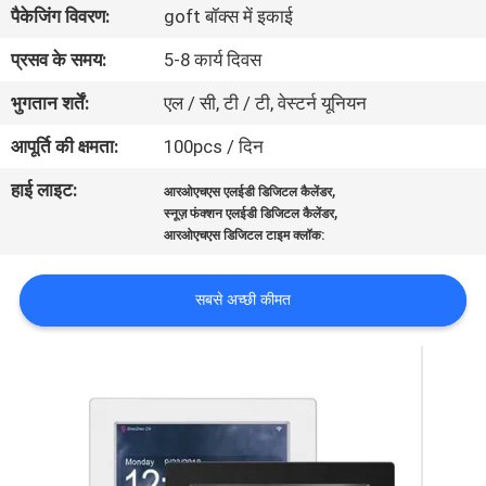
पैकेजिंग विवरण:
goft बॉक्स में इकाई
गुणवत्ता
नियंत्रण
प्रसव के समय:
5-8 कार्य दिवस
भुगतान शर्तें:
एल / सी, टी / टी, वेस्टर्न यूनियन
संपर्क
आपूर्ति की क्षमता:
100pcs / दिन
करें
हाई लाइट:
,
आरओएचएस एलईडी डिजिटल कैलेंडर
,
स्नूज़ फंक्शन एलईडी डिजिटल कैलेंडर
एक
आरओएचएस डिजिटल टाइम क्लॉक:
उद्धरण
सबसे अच्छी कीमत
का
अनुरोध
करें
साइटमैप