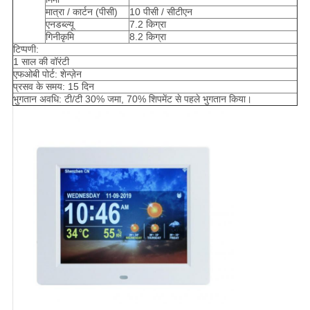
मात्रा / कार्टन (पीसी)
10 पीसी / सीटीएन
एनडब्ल्यू
7.2 किग्रा
गिनीकृमि
8.2 किग्रा
टिप्पणी:
1 साल की वॉरंटी
एफओबी पोर्ट: शेन्ज़ेन
प्रसव के समय: 15 दिन
भुगतान अवधि: टी/टी 30% जमा, 70% शिपमेंट से पहले भुगतान किया।