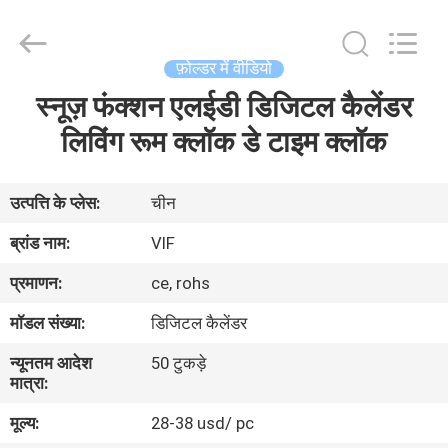
Shenzhen
Videoinfolder
Technology
Co.,
Ltd..
फ़ोल्डर में वीडियो
All
Rights
Reserved.
स्नूज़ फंक्शन एलईडी डिजिटल कैलेंडर
घर
लिविंग रूम क्लॉक डे टाइम क्लॉक
उत्पादों
उत्पत्ति के प्लेस:
चीन
हमारे
ब्रांड नाम:
VIF
बारे
प्रमाणन:
ce, rohs
में
मॉडल संख्या:
डिजिटल कैलेंडर
न्यूनतम आदेश
50 टुकड़े
कारखाना
मात्रा:
भ्रमण
मूल्य:
28-38 usd/ pc