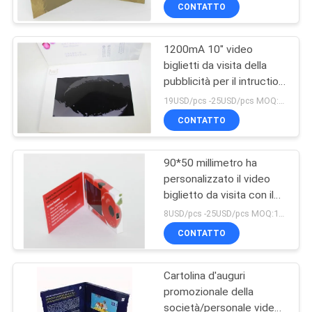
colori 4
CONTROLLO
CONTATTO
DI
1200mA 10" video
QUALITÀ
biglietti da visita della
pubblicità per il intruction
CONTATTICI
della società
19USD/pcs -25USD/pcs MOQ:1pcs
CONTATTO
RICHIEDA
90*50 millimetro ha
UNA
personalizzato il video
CITAZIONE
biglietto da visita con il
commutatore magnetico,
8USD/pcs -25USD/pcs MOQ:1pcs
logo dello stivale
MAPPA
CONTATTO
DEL
Cartolina d'auguri
SITO
promozionale della
società/personale video