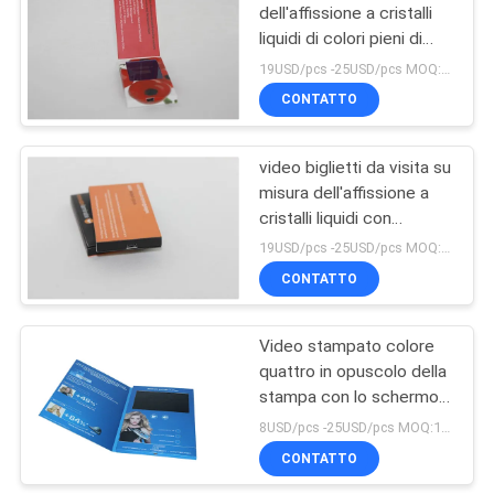
dell'affissione a cristalli
liquidi di colori pieni di
dimensione del pixel di
19USD/pcs -25USD/pcs MOQ:1pcs
320*240mm video con la
CONTATTO
memoria su misura
video biglietti da visita su
misura dell'affissione a
cristalli liquidi con
copertina rigida,
19USD/pcs -25USD/pcs MOQ:1pcs
dimensione A4/A5
CONTATTO
Video stampato colore
quattro in opuscolo della
stampa con lo schermo
di TFT/la porta USB,
8USD/pcs -25USD/pcs MOQ:1pcs
video biglietto da visita
CONTATTO