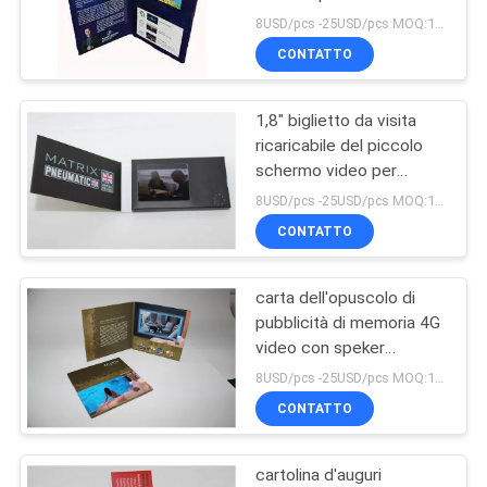
biglietto da visita di
PRIVACY
8USD/pcs -25USD/pcs MOQ:1pcs
Digital
CONTATTO
POLICY
1,8" biglietto da visita
ricaricabile del piccolo
schermo video per
annunciare
8USD/pcs -25USD/pcs MOQ:1pcs
CONTATTO
carta dell'opuscolo di
pubblicità di memoria 4G
video con speker
incorporato, 10.1inch
8USD/pcs -25USD/pcs MOQ:1pcs
CONTATTO
cartolina d'auguri