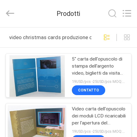
Shenzhen
Videoinfolder
Technology
Prodotti
Co.,
Ltd..
All
Rights
Reserved.
CASA
video christmas cards produzione online
PRODOTTI
5" carta dell'opuscolo di
stampa dell'argento
CIRCA
video, biglietti da visita
NOI
dell'affissione a cristalli
19USD/pcs -25USD/pcs MOQ:1pcs
liquidi dell'esposizione
CONTATTO
giusta video
GIRO
Video carta dell'opuscolo
DELLA
dei moduli LCD ricaricabili
FABBRICA
per l'apertura del
Veremonies, stampa a
19USD/pcs -25USD/pcs MOQ:1pcs