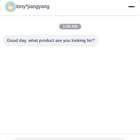
tony*jiangyang
Đồng hồ kỹ thuật số 256MB với ngày tháng và nhiệt độ Với
Màn hình lớn 8 "
1:50 AM
Android Video trong thư mục Khung ảnh kỹ thuật số 10 inch
Dịch vụ OEM ODM
Good day, what product are you looking for?
Danh mục phổ biến
Tất cả
các
Thiệp Chúc Mừng 
Tài Liệu Video LCD
Video
Thẻ Video LCD
Thẻ Tài Liệu Video
Thẻ Kinh Doanh 
Video In Tài Liệu In
Video
Flip Book Video
Bưu Thiếp Video