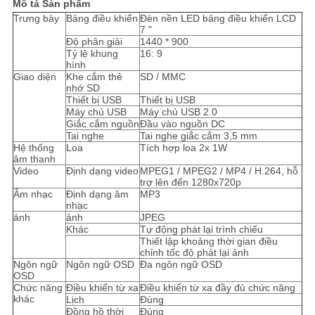
Mô tả Sản phẩm
Trưng bày
Bảng điều khiển
Đèn nền LED bảng điều khiển LCD
7 "
Độ phân giải
1440 * 900
Tỷ lệ khung
16: 9
hình
Giao diện
Khe cắm thẻ
SD / MMC
nhớ SD
Thiết bị USB
Thiết bị USB
Máy chủ USB
Máy chủ USB 2.0
Giắc cắm nguồn
Đầu vào nguồn DC
Tai nghe
Tai nghe giắc cắm 3,5 mm
Hệ thống
Loa
Tích hợp loa 2x 1W
âm thanh
Video
Định dạng video
MPEG1 / MPEG2 / MP4 / H.264, hỗ
trợ lên đến 1280x720p
Âm nhạc
Định dạng âm
MP3
nhạc
ảnh
ảnh
JPEG
Khác
Tự động phát lại trình chiếu
Thiết lập khoảng thời gian điều
chỉnh tốc độ phát lại ảnh
Ngôn ngữ
Ngôn ngữ OSD
Đa ngôn ngữ OSD
OSD
Chức năng
Điều khiển từ xa
Điều khiển từ xa đầy đủ chức năng
khác
Lịch
Đúng
Đồng hồ thời
Đúng