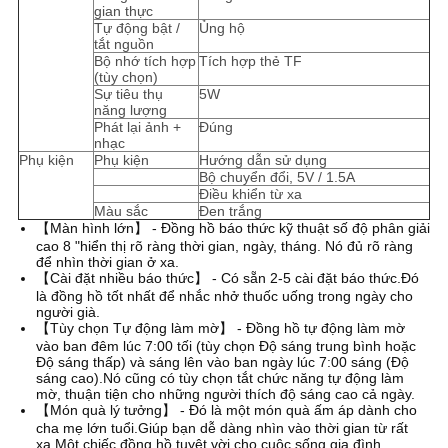
gian thực
Tự động bật /
Ủng hộ
tắt nguồn
Bộ nhớ tích hợp
Tích hợp thẻ TF
(tùy chọn)
Sự tiêu thụ
5W
năng lượng
Phát lại ảnh +
Đúng
nhạc
Phụ kiện
Phụ kiện
Hướng dẫn sử dụng
Bộ chuyển đổi, 5V / 1.5A
Điều khiển từ xa
Màu sắc
Đen trắng
【Màn hình lớn】 - Đồng hồ báo thức kỹ thuật số độ phân giải
cao 8 "hiển thị rõ ràng thời gian, ngày, tháng. Nó đủ rõ ràng
để nhìn thời gian ở xa.
【Cài đặt nhiều báo thức】 - Có sẵn 2-5 cài đặt báo thức.Đó
là đồng hồ tốt nhất để nhắc nhở thuốc uống trong ngày cho
người già.
【Tùy chọn Tự động làm mờ】 - Đồng hồ tự động làm mờ
vào ban đêm lúc 7:00 tối (tùy chọn Độ sáng trung bình hoặc
Độ sáng thấp) và sáng lên vào ban ngày lúc 7:00 sáng (Độ
sáng cao).Nó cũng có tùy chọn tắt chức năng tự động làm
mờ, thuận tiện cho những người thích độ sáng cao cả ngày.
【Món quà lý tưởng】 - Đó là một món quà ấm áp dành cho
cha mẹ lớn tuổi.Giúp bạn dễ dàng nhìn vào thời gian từ rất
xa.Một chiếc đồng hồ tuyệt vời cho cuộc sống gia đình.