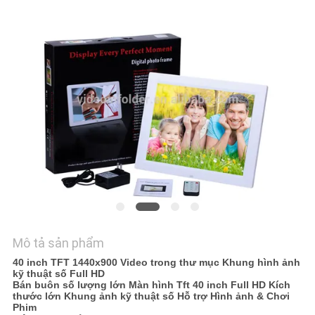
YÊU
CẦU
BÁO
GIÁ
SƠ
ĐỒ
TRANG
WEB
Mô tả sản phẩm
PRIVACY
40 inch TFT 1440x900 Video trong thư mục Khung hình ảnh
kỹ thuật số Full HD
POLICY
Bán buôn số lượng lớn Màn hình Tft 40 inch Full HD Kích
thước lớn Khung ảnh kỹ thuật số Hỗ trợ Hình ảnh & Chơi
Phim