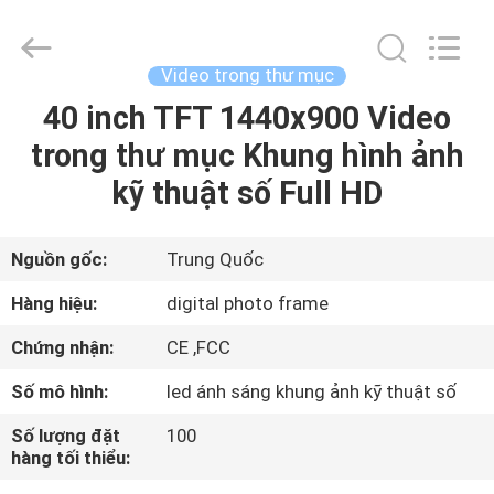
2026
Shenzhen
Videoinfolder
Technology
Co.,
Video trong thư mục
Ltd..
All
40 inch TFT 1440x900 Video
NHÀ
Rights
Reserved.
trong thư mục Khung hình ảnh
CÁC
kỹ thuật số Full HD
SẢN
PHẨM
Nguồn gốc:
Trung Quốc
Hàng hiệu:
digital photo frame
VỀ
Chứng nhận:
CE ,FCC
CHÚNG
Số mô hình:
led ánh sáng khung ảnh kỹ thuật số
TÔI
Số lượng đặt
100
hàng tối thiểu:
THAM