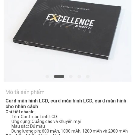
YÊU
CẦU
BÁO
GIÁ
SƠ
ĐỒ
TRANG
WEB
Mô tả sản phẩm
Card màn hình LCD, card màn hình LCD, card màn hình
cho nhân cách
PRIVACY
Chi tiết nhanh:
Tên: Card màn hình LCD
POLICY
Ứng dụng: Quảng cáo và khuyến mại
Màu sắc: Đủ màu
Dung lượng pin: 600 mAh, 1000 mAh, 1200 mAh và 2000 mAh