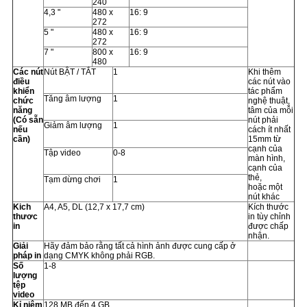
240
4,3 "
480 x
16: 9
272
5 "
480 x
16: 9
272
7 "
800 x
16: 9
480
Các nút
Nút BẬT / TẮT
1
Khi thêm
điều
các nút vào
khiển
tác phẩm
Tăng âm lượng
1
chức
nghệ thuật,
năng
tâm của mỗi
(Có sẵn
nút phải
Giảm âm lượng
1
nếu
cách ít nhất
cần)
15mm từ
cạnh của
Tập video
0-8
màn hình,
cạnh của
thẻ,
Tạm dừng chơi
1
hoặc một
nút khác
Kich
A4, A5, DL (12,7 x 17,7 cm)
Kích thước
thươc
in tùy chỉnh
in
được chấp
nhận.
Giải
Hãy đảm bảo rằng tất cả hình ảnh được cung cấp ở
pháp in
dạng CMYK không phải RGB.
Số
1-8
lượng
tệp
video
Kỉ niệm
128 MB đến 4 GB