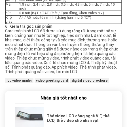
Màn
1.8 inch, 2.4 inch, 2.8 inch, 3.5 inch, 4.3 inch, 5 inch, 7 inch, 10
inch
nút
0-8 nút (BẬT / TẮT, Phát / Tạm dừng, Chọn Video, v.v.)
Khổ
A4 / A5 hoặc tùy chỉnh (chẳng hạn như 5 "X7")
giấy
6. Kiểm tra góc sản phẩm
Card màn hình LCD đã được sử dụng rộng rãi trong một số sự
kiện, chẳng hạn như lễ tốt nghiệp, tiệc sinh nhật, đám cưới, lễ
khai mạc, giới thiệu công ty và các mục đích thương mại hoặc
indu strial khác.Thông tin văn bản truyền thống thường thấy
trên thiệp chúc mừng giấy đã được nâng cao trong thiệp chúc
mừng điện tử với hiệu ứng đa phương tiện.Tài liệu quảng cáo
video, Thiệp chúc mừng video, trình phát video quảng cáo, tài
liệu quảng cáo video, Xe ô tô chúc mừng LCD d, Thiệp kỹ thuật
số, Trình phát quảng cáo, Áp phích video, Thẻ trình phát video,
Trình phát quảng cáo video, Lời mời LCD
lcd video mailer
video greeting card
digital video brochure
Nhận giá tốt nhất cho
Thẻ video LCD công nghệ VIF, thẻ
LCD, thẻ video cho nhân vật