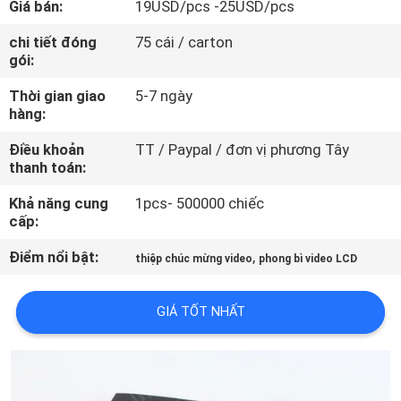
Giá bán:
19USD/pcs -25USD/pcs
QUAN
NHÀ
chi tiết đóng
75 cái / carton
gói:
MÁY
Thời gian giao
5-7 ngày
hàng:
KIỂM
Điều khoản
TT / Paypal / đơn vị phương Tây
SOÁT
thanh toán:
CHẤT
Khả năng cung
1pcs- 500000 chiếc
LƯỢNG
cấp:
Điểm nổi bật:
,
thiệp chúc mừng video
phong bì video LCD
LIÊN
HỆ
GIÁ TỐT NHẤT
CHÚNG
TÔI