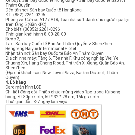
Xe buýt: Sân bay Quốc tế HongKong-> Sân bay Quốc tế Bảo An
Thâm Quyến
Đến tận nơi: Sân bay Quốc tế HongKong
ĐT: (852) 2261-0296
Phòng vé: Cửa sổ A17 / A18, Tòa nhà số 1 dành cho người qua lại
trên tầng 5 (Gần KFC)
Cho biết: (00852) 2261-0296
Thời gian khởi hành 8: 00-20: 00
Bước 2,
Taxi: Sân bay Quốc tế Bảo An Thâm Quyến-> ShenZhen
Hengfeng Haiyue International H otel
Nhận tận nơi: Sân bay Quốc tế Bảo An Thâm Quyến
Địa chỉ nhà máy: Tầng 6, Tòa nhà F, Khu công nghiệp Wei Ye
Chuang Xin, Hang Cheng R oad, Thị trấn Xi Xiang, Quận Bảo An,
ShenZhen
(Địa chỉ khách sạn: New Town Plaza, Bao'an District, Thâm
Quyến)
4. Lô hàng
Card màn hình LCD
Chi tiết đóng gói: Thiệp chúc mừng video 1pc trong túi bong
bóng, 70-80pc / ctn, 50 * 32 * 28 cm, 15k gs / ctn
Thời gian dẫn: 3-7 ngày làm việc