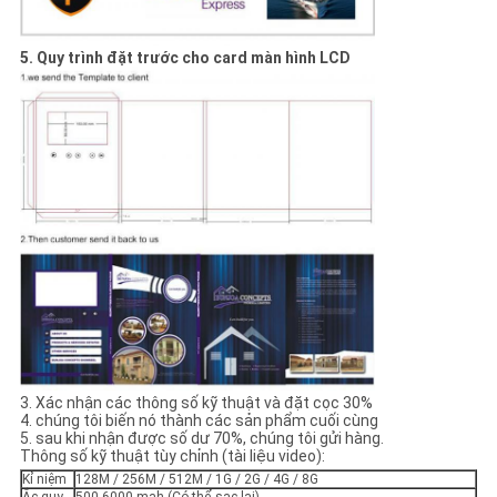
5. Quy trình đặt trước cho card màn hình LCD
3. Xác nhận các thông số kỹ thuật và đặt cọc 30%
4. chúng tôi biến nó thành các sản phẩm cuối cùng
5. sau khi nhận được số dư 70%, chúng tôi gửi hàng.
Thông số kỹ thuật tùy chỉnh (tài liệu video):
Kỉ niệm
128M / 256M / 512M / 1G / 2G / 4G / 8G
Ắc quy
500-6000 mah (Có thể sạc lại)