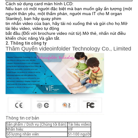
Cách sử dụng card màn hình LCD:
Nếu bạn có một người đặc biệt mà bạn muốn gây ấn tượng (một
người thân yêu, một thẩm phán, người mua IT cho M organ
Stanley), bạn hãy quay phim
tin nhắn video của bạn, hãy tải nó xuống thẻ và gửi cho họ.Mở
tài liệu video, video tự động
bắt đầu.(Đối với brochure video nút từ).Mở thẻ, nhấn nút điều
khiển chức năng.Và gần tắt.
2. Thông tin công ty
Thâm Quyến videoinfolder Technology Co., Limited
Thông tin cơ bản
Sản phẩm / Dịch vụ (Chúng tôi Bán):
Tài liệu video
Nhãn hiệu:
VIF
Số lượng nhân viên:
51-100 người