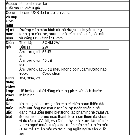
Ắc quy
Pin có thể sạc lại
Tuổi thọ
1,5 giờ-3 giờ
Cổng
1 cổng USB để tải tệp lên và sạc
và cáp
USB
mini
Vị trí
Đường viền màn hình có thể được di chuyển trong
màn
ranh giới của thẻ, nhưng phải cách mép thẻ, các nút
hình
và cổng USB ít nhất 15mm.
Diễn
Thiết lập
8OHM 2W
giả
Đầu ra
2W
Âm lượng tối
55dB
đa
Âm lượng tối
40 dB
ưu
Âm lượng đặt
55 dB (nếu không có nút âm lượng nào
trước
được chọn)
Định
.avi, mp4, v.v.
dạng
video
Logo
Hỗ trợ logo khởi động có cùng pixel với kích thước
khởi
màn hình.
động
Kết
Khi cung cấp hướng dẫn cho các lớp hoàn thiện đặc
thúc
biệt, vui lòng tạo khu vực của lớp hoàn thiện dưới
đặc
dạng màu đốm riêng biệt trong tác phẩm nghệ thuật và
biệt
đổi tên trong bảng màu thành lớp hoàn thiện đã chọn,
ví dụ (Spot UV, foil, v.v.) Điều này phải được làm rõ trên
Video nghệ thuật Thiệp cho Thiệp mời / Mẫu thiệp mời
/ Các mẫu thiệp mời có tác dụng ngăn ngừa sản xuất
sai