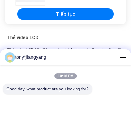
Tiếp tục
Thẻ video LCD
Thẻ video LCD 90 * 50mm tùy chỉnh cho quà tặng khuyến mãi
quảng cáo
tony*jiangyang
Công nghệ VIF Thẻ tài liệu video LCD Full màu và in offset
CMYK
10:16 PM
Thẻ video OEM ODM LCD để in tùy chỉnh lời mời quảng cáo
Good day, what product are you looking for?
Danh mục phổ biến
Tất cả
các
Thiệp Chúc Mừng 
Tài Liệu Video LCD
Video