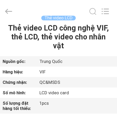
2026
Shenzhen
Videoinfolder
Technology
Co.,
Thẻ video LCD
Ltd..
All
Thẻ video LCD công nghệ VIF,
NHÀ
Rights
Reserved.
thẻ LCD, thẻ video cho nhân
CÁC
vật
SẢN
PHẨM
Nguồn gốc:
Trung Quốc
Hàng hiệu:
VIF
VỀ
Chứng nhận:
QC&MSDS
CHÚNG
Số mô hình:
LCD video card
TÔI
Số lượng đặt
1pcs
hàng tối thiểu:
THAM