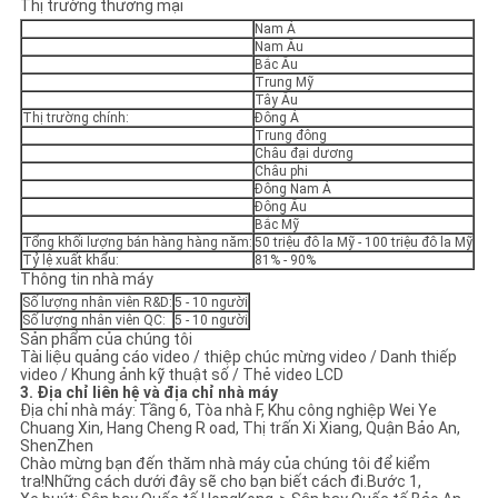
Thị trường thương mại
Nam Á
Nam Âu
Bắc Âu
Trung Mỹ
Tây Âu
Thị trường chính:
Đông Á
Trung đông
Châu đại dương
Châu phi
Đông Nam Á
Đông Âu
Bắc Mỹ
Tổng khối lượng bán hàng hàng năm:
50 triệu đô la Mỹ - 100 triệu đô la Mỹ
Tỷ lệ xuất khẩu:
81% - 90%
Thông tin nhà máy
Số lượng nhân viên R&D:
5 - 10 người
Số lượng nhân viên QC:
5 - 10 người
Sản phẩm của chúng tôi
Tài liệu quảng cáo video / thiệp chúc mừng video / Danh thiếp
video / Khung ảnh kỹ thuật số / Thẻ video LCD
3. Địa chỉ liên hệ và địa chỉ nhà máy
Địa chỉ nhà máy: Tầng 6, Tòa nhà F, Khu công nghiệp Wei Ye
Chuang Xin, Hang Cheng R oad, Thị trấn Xi Xiang, Quận Bảo An,
ShenZhen
Chào mừng bạn đến thăm nhà máy của chúng tôi để kiểm
tra!Những cách dưới đây sẽ cho bạn biết cách đi.Bước 1,