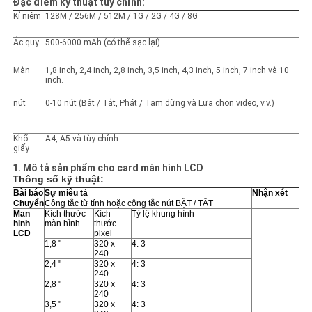
Đặc điểm kỹ thuật tùy chỉnh:
Kỉ niệm
128M / 256M / 512M / 1G / 2G / 4G / 8G
Ắc quy
500-6000 mAh (có thể sạc lại)
Màn
1,8 inch, 2,4 inch, 2,8 inch, 3,5 inch, 4,3 inch, 5 inch, 7 inch và 10
inch.
nút
0-10 nút (Bật / Tắt, Phát / Tạm dừng và Lựa chọn video, v.v.)
Khổ
A4, A5 và tùy chỉnh.
giấy
1. Mô tả sản phẩm cho card màn hình LCD
Thông số kỹ thuật:
Bài báo
Sự miêu tả
Nhận xét
Chuyển
Công tắc từ tính hoặc công tắc nút BẬT / TẮT
Man
Kích thước
Kích
Tỷ lệ khung hình
hinh
màn hình
thước
LCD
pixel
1,8 "
320 x
4: 3
240
2,4 "
320 x
4: 3
240
2,8 "
320 x
4: 3
240
3,5 "
320 x
4: 3