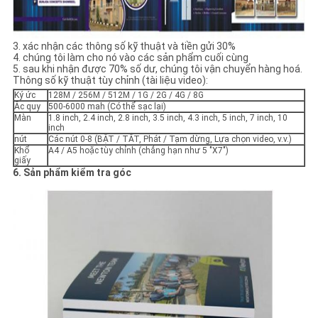
3. xác nhận các thông số kỹ thuật và tiền gửi 30%
4. chúng tôi làm cho nó vào các sản phẩm cuối cùng
5. sau khi nhận được 70% số dư, chúng tôi vận chuyển hàng hoá.
Thông số kỹ thuật tùy chỉnh (tài liệu video):
Ký ức
128M / 256M / 512M / 1G / 2G / 4G / 8G
Ắc quy
500-6000 mah (Có thể sạc lại)
Màn
1.8 inch, 2.4 inch, 2.8 inch, 3.5 inch, 4.3 inch, 5 inch, 7 inch, 10
inch
nút
Các nút 0-8 (BẬT / TẮT, Phát / Tạm dừng, Lựa chọn video, v.v.)
Khổ
A4 / A5 hoặc tùy chỉnh (chẳng hạn như 5 "X7")
giấy
6. Sản phẩm kiểm tra góc