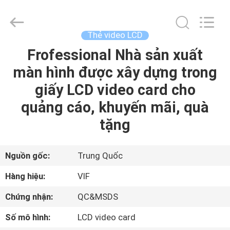
2026
Shenzhen
Videoinfolder
Technology
Co.,
Thẻ video LCD
Ltd..
All
Frofessional Nhà sản xuất
NHÀ
Rights
Reserved.
màn hình được xây dựng trong
CÁC
giấy LCD video card cho
SẢN
quảng cáo, khuyến mãi, quà
PHẨM
tặng
VỀ
Nguồn gốc:
Trung Quốc
CHÚNG
Hàng hiệu:
VIF
TÔI
Chứng nhận:
QC&MSDS
Số mô hình:
LCD video card
THAM