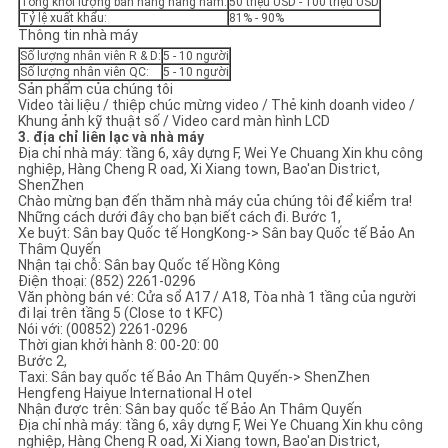
Tổng khối lượng bán hàng hàng năm:
50 triệu USD - 100 triệu USD
Tỷ lệ xuất khẩu:
81% - 90%
Thông tin nhà máy
Số lượng nhân viên R & D:
5 - 10 người
Số lượng nhân viên QC:
5 - 10 người
Sản phẩm của chúng tôi
Video tài liệu / thiệp chúc mừng video / Thẻ kinh doanh video /
Khung ảnh kỹ thuật số / Video card màn hình LCD
3. địa chỉ liên lạc và nhà máy
Địa chỉ nhà máy: tầng 6, xây dựng F, Wei Ye Chuang Xin khu công
nghiệp, Hàng Cheng R oad, Xi Xiang town, Bao'an District,
ShenZhen
Chào mừng bạn đến thăm nhà máy của chúng tôi để kiểm tra!
Những cách dưới đây cho bạn biết cách đi. Bước 1,
Xe buýt: Sân bay Quốc tế HongKong-> Sân bay Quốc tế Bảo An
Thâm Quyến
Nhận tại chỗ: Sân bay Quốc tế Hồng Kông
Điện thoại: (852) 2261-0296
Văn phòng bán vé: Cửa sổ A17 / A18, Tòa nhà 1 tầng của người
đi lại trên tầng 5 (Close to t KFC)
Nói với: (00852) 2261-0296
Thời gian khởi hành 8: 00-20: 00
Bước 2,
Taxi: Sân bay quốc tế Bảo An Thâm Quyến-> ShenZhen
Hengfeng Haiyue International H otel
Nhận được trên: Sân bay quốc tế Bảo An Thâm Quyến
Địa chỉ nhà máy: tầng 6, xây dựng F, Wei Ye Chuang Xin khu công
nghiệp, Hàng Cheng R oad, Xi Xiang town, Bao'an District,