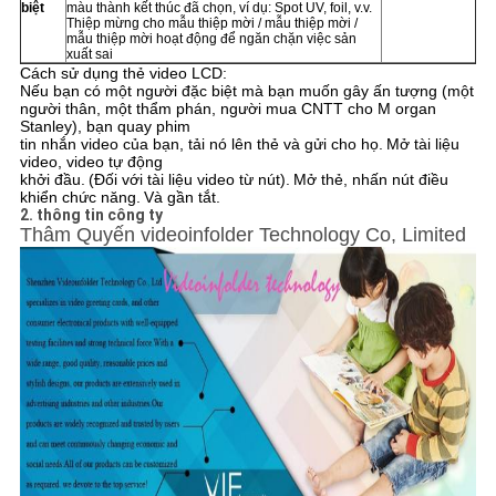
biệt
màu thành kết thúc đã chọn, ví dụ: Spot UV, foil, v.v.
Thiệp mừng cho mẫu thiệp mời / mẫu thiệp mời /
mẫu thiệp mời hoạt động để ngăn chặn việc sản
xuất sai
Cách sử dụng thẻ video LCD:
Nếu bạn có một người đặc biệt mà bạn muốn gây ấn tượng (một
người thân, một thẩm phán, người mua CNTT cho M organ
Stanley), bạn quay phim
tin nhắn video của bạn, tải nó lên thẻ và gửi cho họ.
Mở tài liệu
video, video tự động
khởi đầu.
(Đối với tài liệu video từ nút).
Mở thẻ, nhấn nút điều
khiển chức năng.
Và gần tắt.
2. thông tin công ty
Thâm Quyến videoinfolder Technology Co, Limited