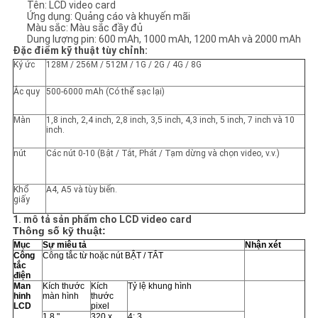
Tên: LCD video card
Ứng dụng: Quảng cáo và khuyến mãi
Màu sắc: Màu sắc đầy đủ
Dung lượng pin: 600 mAh, 1000 mAh, 1200 mAh và 2000 mAh
Đặc điểm kỹ thuật tùy chỉnh:
Ký ức
128M / 256M / 512M / 1G / 2G / 4G / 8G
Ắc quy
500-6000 mAh (Có thể sạc lại)
Màn
1,8 inch, 2,4 inch, 2,8 inch, 3,5 inch, 4,3 inch, 5 inch, 7 inch và 10
inch.
nút
Các nút 0-10 (Bật / Tắt, Phát / Tạm dừng và chọn video, v.v.)
Khổ
A4, A5 và tùy biến.
giấy
1. mô tả sản phẩm cho LCD video card
Thông số kỹ thuật:
Mục
Sự miêu tả
Nhận xét
Công
Công tắc từ hoặc nút BẬT / TẮT
tắc
điện
Man
Kích thước
Kích
Tỷ lệ khung hình
hinh
màn hình
thước
LCD
pixel
1,8 "
320 x
4: 3