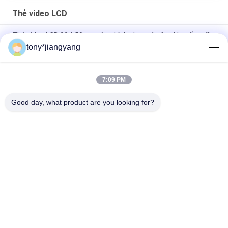
Thẻ video LCD
Thẻ video LCD 90 * 50mm tùy chỉnh cho quà tặng khuyến mãi
quảng cáo
tony*jiangyang
Công nghệ VIF Thẻ tài liệu video LCD Full màu và in offset
CMYK
7:09 PM
Thẻ video OEM ODM LCD để in tùy chỉnh lời mời quảng cáo
Good day, what product are you looking for?
Danh mục phổ biến
Tất cả
các
Thiệp Chúc Mừng 
Tài Liệu Video LCD
Video
Thẻ Video LCD
Thẻ Tài Liệu Video
Thẻ Kinh Doanh 
Video In Tài Liệu In
Video