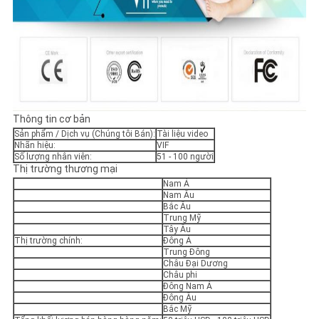
Thông tin cơ bản
Sản phẩm / Dịch vụ (Chúng tôi Bán):
Tài liệu video
Nhãn hiệu:
VIF
Số lượng nhân viên:
51 - 100 người
Thị trường thương mại
Nam Á
Nam Âu
Bắc Âu
Trung Mỹ
Tây Âu
Thị trường chính:
Đông Á
Trung Đông
Châu Đại Dương
Châu phi
Đông Nam Á
Đông Âu
Bắc Mỹ