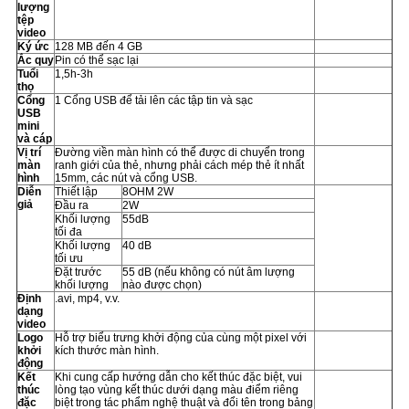
lượng
tệp
video
Ký ức
128 MB đến 4 GB
Ắc quy
Pin có thể sạc lại
Tuổi
1,5h-3h
thọ
Cổng
1 Cổng USB để tải lên các tập tin và sạc
USB
mini
và cáp
Vị trí
Đường viền màn hình có thể được di chuyển trong
màn
ranh giới của thẻ, nhưng phải cách mép thẻ ít nhất
hình
15mm, các nút và cổng USB.
Diễn
Thiết lập
8OHM 2W
giả
Đầu ra
2W
Khối lượng
55dB
tối đa
Khối lượng
40 dB
tối ưu
Đặt trước
55 dB (nếu không có nút âm lượng
khối lượng
nào được chọn)
Định
.avi, mp4, v.v.
dạng
video
Logo
Hỗ trợ biểu trưng khởi động của cùng một pixel với
khởi
kích thước màn hình.
động
Kết
Khi cung cấp hướng dẫn cho kết thúc đặc biệt, vui
thúc
lòng tạo vùng kết thúc dưới dạng màu điểm riêng
đặc
biệt trong tác phẩm nghệ thuật và đổi tên trong bảng