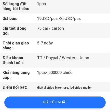
QUAN
Số lượng đặt
1pcs
hàng tối thiểu:
NHÀ
Giá bán:
19USD/pcs -25USD/pcs
MÁY
chi tiết đóng
75 cái / carton
gói:
KIỂM
Thời gian giao
5-7 ngày
SOÁT
hàng:
CHẤT
Điều khoản
TT / Paypal / Western Union
LƯỢNG
thanh toán:
Khả năng cung
1pcs- 500000 chiếc
LIÊN
cấp:
HỆ
Điểm nổi bật:
,
digital video brochure
lcd video mailer
CHÚNG
TÔI
GIÁ TỐT NHẤT