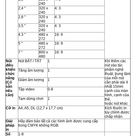
240
2,4 "
320 x
4: 3
240
2,8 "
320 x
4: 3
240
3,5 "
320 x
4: 3
240
4.3 "
480 x
16: 9
272
5 "
480 x
16: 9
272
7 "
800 x
16: 9
480
Nút
Nút BẬT / TẮT
1
Khi thêm các
điều
nút vào tác
khiển
phẩm nghệ
Tăng âm lượng
1
chức
thuật, trung tâm
năng
của mỗi nút
Giảm âm lượng
1
(Có
cần phải dài ít
sẵn
nhất 15mm
Tập video
0-8
nếu
cạnh của màn
cần)
hình, cạnh của
Tạm dừng chơi
1
thẻ,
hoặc nút khác
Cỡ in
A4, A5, DL (12,7 x 17,7 cm)
Kích thước in
tùy chỉnh được
chấp nhận.
Giải
Hãy đảm bảo tất cả các hình ảnh được cung cấp
pháp
trong CMYK không RGB.
in
Số
1-8