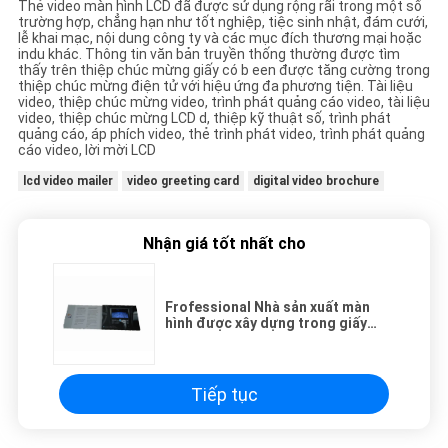
Thẻ video màn hình LCD đã được sử dụng rộng rãi trong một số
trường hợp, chẳng hạn như tốt nghiệp, tiệc sinh nhật, đám cưới,
lễ khai mạc, nội dung công ty và các mục đích thương mại hoặc
indu khác. Thông tin văn bản truyền thống thường được tìm
thấy trên thiệp chúc mừng giấy có b een được tăng cường trong
thiệp chúc mừng điện tử với hiệu ứng đa phương tiện. Tài liệu
video, thiệp chúc mừng video, trình phát quảng cáo video, tài liệu
video, thiệp chúc mừng LCD d, thiệp kỹ thuật số, trình phát
quảng cáo, áp phích video, thẻ trình phát video, trình phát quảng
cáo video, lời mời LCD
lcd video mailer
video greeting card
digital video brochure
Nhận giá tốt nhất cho
Frofessional Nhà sản xuất màn
hình được xây dựng trong giấy
LCD video card cho quảng cáo,
khuyến mãi, quà tặng
Tiếp tục