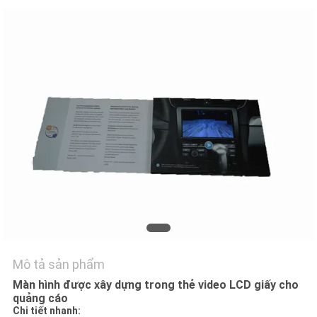
YÊU
CẦU
BÁO
GIÁ
SƠ
ĐỒ
TRANG
WEB
PRIVACY
Mô tả sản phẩm
POLICY
Màn hình được xây dựng trong thẻ video LCD giấy cho
quảng cáo
Chi tiết nhanh: