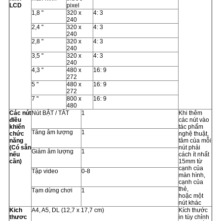
LCD
pixel
1,8 "
320 x
4: 3
240
2,4 "
320 x
4: 3
240
2,8 "
320 x
4: 3
240
3,5 "
320 x
4: 3
240
4,3 "
480 x
16: 9
272
5 "
480 x
16: 9
272
7 "
800 x
16: 9
480
Các nút
Nút BẬT / TẮT
1
Khi thêm
điều
các nút vào
khiển
tác phẩm
Tăng âm lượng
1
chức
nghệ thuật,
năng
tâm của mỗi
(Có sẵn
nút phải
Giảm âm lượng
1
nếu
cách ít nhất
cần)
15mm từ
cạnh của
Tập video
0-8
màn hình,
cạnh của
thẻ,
Tạm dừng chơi
1
hoặc một
nút khác
Kich
A4, A5, DL (12,7 x 17,7 cm)
Kích thước
thươc
in tùy chỉnh