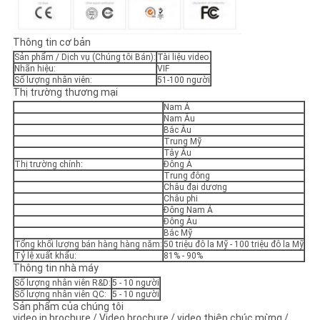
Thông tin cơ bản
Sản phẩm / Dịch vụ (Chúng tôi Bán):
Tài liệu video
Nhãn hiệu:
VIF
Số lượng nhân viên:
51-100 người
Thị trường thương mại
Nam Á
Nam Âu
Bắc Âu
Trung Mỹ
Tây Âu
Thị trường chính:
Đông Á
Trung đông
Châu đại dương
Châu phi
Đông Nam Á
Đông Âu
Bắc Mỹ
Tổng khối lượng bán hàng hàng năm:
50 triệu đô la Mỹ - 100 triệu đô la Mỹ
Tỷ lệ xuất khẩu:
81% - 90%
Thông tin nhà máy
Số lượng nhân viên R&D:
5 - 10 người
Số lượng nhân viên QC:
5 - 10 người
Sản phẩm của chúng tôi
video in brochure / Video brochure / video thiệp chúc mừng /