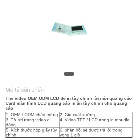
YÊU
CẦU
BÁO
GIÁ
SƠ
ĐỒ
TRANG
Mô tả sản phẩm
WEB
Thẻ video OEM ODM LCD để in tùy chỉnh lời mời quảng cáo
Card màn hình LCD quảng cáo in ấn tùy chỉnh cho quảng
cáo
PRIVACY
1. OEM / ODM chào mừng
2. Giá xuất xưởng
3. Tờ rơi trang video di
4. Video TFT / LCD trong in moudle
POLICY
động
5. Kích thước hộp giấy tùy
6. phản hồi sẽ được trả lời trong
chỉnh
vòng 1 giờ