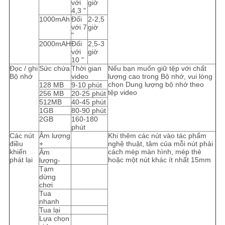
với
giờ
4,3 "
1000mAh
Đối
2-2,5
với 7
giờ
"
2000mAH
Đối
2,5-3
với
giờ
10 "
Đọc / ghi
Sức chứa
Thời gian
Nếu bạn muốn giữ tệp với chất
Bộ nhớ
video
lượng cao trong Bộ nhớ, vui lòng
chọn Dung lượng bộ nhớ theo
128 MB
9-10 phút
tệp video
256 MB
20-25 phút
512MB
40-45 phút
1GB
80-90 phút
2GB
160-180
phút
Các nút
Âm lượng
Khi thêm các nút vào tác phẩm
điều
+
nghệ thuật, tâm của mỗi nút phải
khiển
cách mép màn hình, mép thẻ
Âm
phát lại
hoặc một nút khác ít nhất 15mm
lượng-
Tạm
dừng
chơi
Tua
nhanh
Tua lại
Lựa chọn