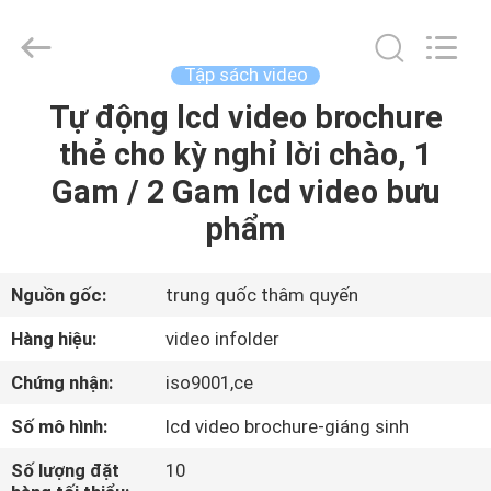
2026
Shenzhen
Videoinfolder
Technology
Co.,
Tập sách video
Ltd..
All
Tự động lcd video brochure
NHÀ
Rights
Reserved.
thẻ cho kỳ nghỉ lời chào, 1
CÁC
Gam / 2 Gam lcd video bưu
SẢN
phẩm
PHẨM
Nguồn gốc:
trung quốc thâm quyến
VỀ
Hàng hiệu:
video infolder
CHÚNG
Chứng nhận:
iso9001,ce
TÔI
Số mô hình:
lcd video brochure-giáng sinh
THAM
Số lượng đặt
10