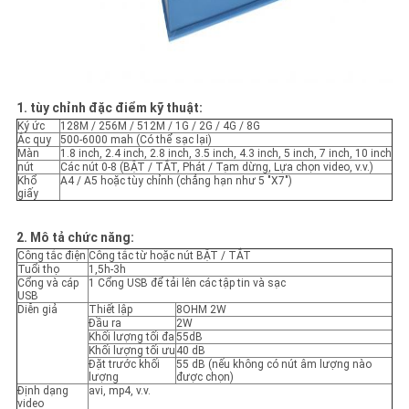
1. tùy chỉnh đặc điểm kỹ thuật:
Ký ức
128M / 256M / 512M / 1G / 2G / 4G / 8G
Ắc quy
500-6000 mah (Có thể sạc lại)
Màn
1.8 inch, 2.4 inch, 2.8 inch, 3.5 inch, 4.3 inch, 5 inch, 7 inch, 10 inch
nút
Các nút 0-8 (BẬT / TẮT, Phát / Tạm dừng, Lựa chọn video, v.v.)
Khổ
A4 / A5 hoặc tùy chỉnh (chẳng hạn như 5 "X7")
giấy
2. Mô tả chức năng:
Công tắc điện
Công tắc từ hoặc nút BẬT / TẮT
Tuổi thọ
1,5h-3h
Cổng và cáp
1 Cổng USB để tải lên các tập tin và sạc
USB
Diễn giả
Thiết lập
8OHM 2W
Đầu ra
2W
Khối lượng tối đa
55dB
Khối lượng tối ưu
40 dB
Đặt trước khối
55 dB (nếu không có nút âm lượng nào
lượng
được chọn)
Định dạng
avi, mp4, v.v.
video