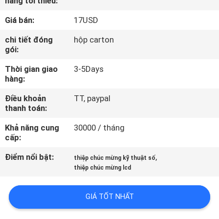
hàng tối thiểu:
QUAN
Giá bán:
17USD
NHÀ
MÁY
chi tiết đóng
hộp carton
gói:
Thời gian giao
3-5Days
KIỂM
hàng:
SOÁT
Điều khoản
TT, paypal
CHẤT
thanh toán:
LƯỢNG
Khả năng cung
30000 / tháng
cấp:
LIÊN
Điểm nổi bật:
,
thiệp chúc mừng kỹ thuật số
HỆ
thiệp chúc mừng lcd
CHÚNG
GIÁ TỐT NHẤT
TÔI