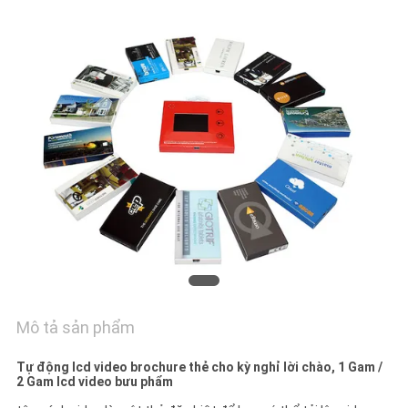
YÊU
CẦU
BÁO
GIÁ
SƠ
ĐỒ
TRANG
WEB
Mô tả sản phẩm
PRIVACY
POLICY
Tự động lcd video brochure thẻ cho kỳ nghỉ lời chào, 1 Gam /
2 Gam lcd video bưu phẩm