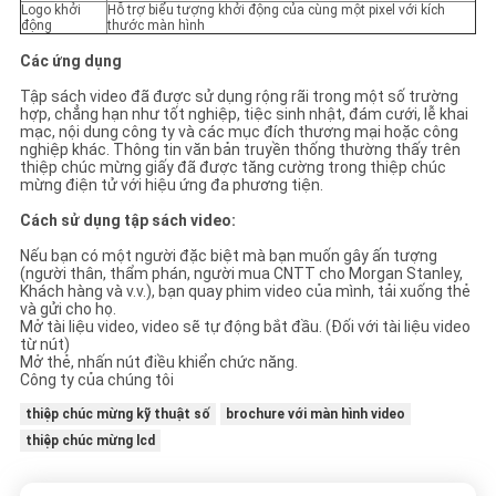
Logo khởi
Hỗ trợ biểu tượng khởi động của cùng một pixel với kích
động
thước màn hình
Các ứng dụng
Tập sách video đã được sử dụng rộng rãi trong một số trường
hợp, chẳng hạn như tốt nghiệp, tiệc sinh nhật, đám cưới, lễ khai
mạc, nội dung công ty và các mục đích thương mại hoặc công
nghiệp khác. Thông tin văn bản truyền thống thường thấy trên
thiệp chúc mừng giấy đã được tăng cường trong thiệp chúc
mừng điện tử với hiệu ứng đa phương tiện.
Cách sử dụng tập sách video:
Nếu bạn có một người đặc biệt mà bạn muốn gây ấn tượng
(người thân, thẩm phán, người mua CNTT cho Morgan Stanley,
Khách hàng và v.v.), bạn quay phim video của mình, tải xuống thẻ
và gửi cho họ.
Mở tài liệu video, video sẽ tự động bắt đầu. (Đối với tài liệu video
từ nút)
Mở thẻ, nhấn nút điều khiển chức năng.
Công ty của chúng tôi
thiệp chúc mừng kỹ thuật số
brochure với màn hình video
thiệp chúc mừng lcd