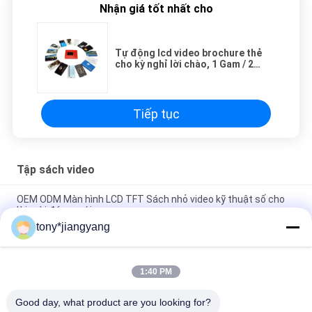
Nhận giá tốt nhất cho
Tự động lcd video brochure thẻ
cho kỳ nghỉ lời chào, 1 Gam / 2
Gam lcd video bưu phẩm
Tiếp tục
Tập sách video
OEM ODM Màn hình LCD TFT Sách nhỏ video kỹ thuật số cho
lời mời đám cưới
tony*jiangyang
Có thể sạc lại lcd video card cho các hoạt động hội nghị, 4.3 /
5/7 inch lcd tài liệu quảng cáo
1:40 PM
Kinh doanh quảng cáo điện tử 4.3 inch video tập sách với cáp
USB, video brochure thẻ
Good day, what product are you looking for?