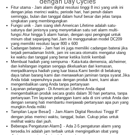
dengan Day Cycles
Fitur utama - Jam alarm digital resolusi tinggi 8 inci yang unik ini
dengan jelas merinci waktu, periode hari, hari penuh dalam
seminggu, bulan dan tanggal dalam huruf besar dan jelas tanpa
singkatan yang membingungkan
Fungsi unik - Jam siang oleh American Lifetime adalah satu-
satunya dari jenisnya yang menyertakan satu set alarm multi-
fungsi.Atur hingga 5 alarm harian, dengan opsi pengingat untuk
minum obat sepanjang hari.Jam ini menggunakan model DC209
yang memiliki resolusi layar 800 x 600
Cadangan baterai - Jam hari ini juga memiliki cadangan baterai jika
terjadi pemadaman listrik, jam ini secara otomatis mengatur ulang
ke waktu dan tanggal yang benar ketika listrik kembali
Membuat hadiah yang sempurna - Kata-kata demensia, alzheimer,
dan kehilangan ingatan sengaja dikeluarkan dari kemasan,
menjadikannya hadiah yang luar biasa.Kami berdiri di belakang
daya tahan barang kami dan menawarkan jaminan tanpa syarat.Jika
Anda tidak sepenuhnya puas dengan produk kami, kami akan
mengembalikan uang Anda tanpa pertanyaan
Layanan pelanggan - Di American Lifetime Anda dapat
mengembalikan produk secara gratis dalam 30 hari pertama, tanpa
pertanyaan.Tim layanan pelanggan kami ada di sini untuk Anda dan
dengan senang hati membantu menjawab pertanyaan apa pun yang
mungkin Anda miliki
Tampilan Layar Besar】- Jam Alarm Digital Resolusi Tinggi 8"
dengan jelas merinci waktu, tanggal, bulan. Cukup jelas untuk
melihat waktu dari jauh.
Beberapa Pengaturan Alarm】- Ada 2-5 pengaturan alarm yang
tersedia.Ini adalah jam terbaik untuk mengingatkan obat yang