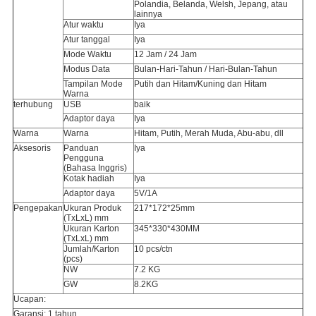
Polandia, Belanda, Welsh, Jepang, atau
lainnya
Atur waktu
Iya
Atur tanggal
Iya
Mode Waktu
12 Jam / 24 Jam
Modus Data
Bulan-Hari-Tahun / Hari-Bulan-Tahun
Tampilan Mode
Putih dan Hitam/Kuning dan Hitam
Warna
terhubung
USB
baik
Adaptor daya
Iya
Warna
Warna
Hitam, Putih, Merah Muda, Abu-abu, dll
Aksesoris
Panduan
Iya
Pengguna
(Bahasa Inggris)
Kotak hadiah
Iya
Adaptor daya
5V/1A
Pengepakan
Ukuran Produk
217*172*25mm
(TxLxL) mm
Ukuran Karton
345*330*430MM
(TxLxL) mm
Jumlah/Karton
10 pcs/ctn
(pcs)
NW
7.2 KG
GW
8.2KG
Ucapan:
Garansi: 1 tahun