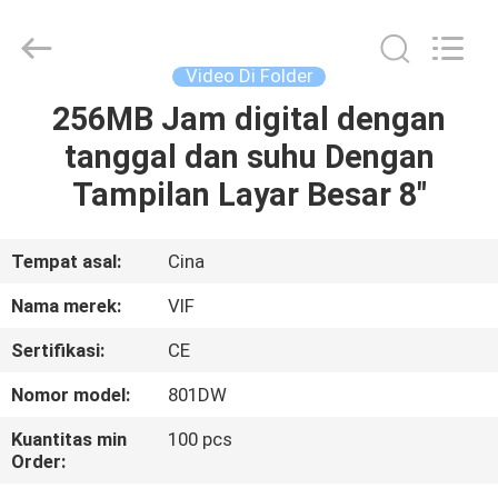
Shenzhen
Videoinfolder
Technology
Co.,
Ltd..
Video Di Folder
All
Rights
Reserved.
256MB Jam digital dengan
RUMAH
tanggal dan suhu Dengan
PRODUK
Tampilan Layar Besar 8"
TENTANG
Tempat asal:
Cina
KAMI
Nama merek:
VIF
Sertifikasi:
CE
TUR
Nomor model:
801DW
PABRIK
Kuantitas min
100 pcs
Order:
KONTROL