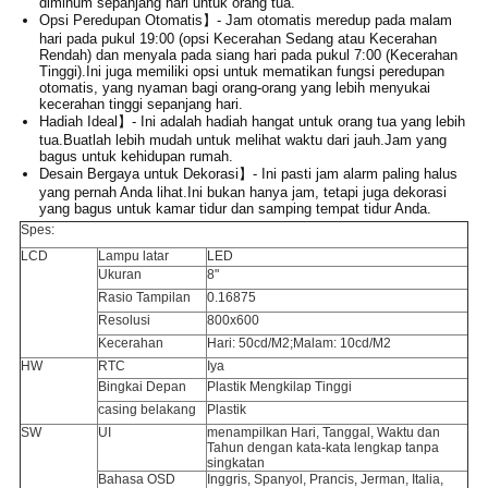
diminum sepanjang hari untuk orang tua.
Opsi Peredupan Otomatis】- Jam otomatis meredup pada malam
hari pada pukul 19:00 (opsi Kecerahan Sedang atau Kecerahan
Rendah) dan menyala pada siang hari pada pukul 7:00 (Kecerahan
Tinggi).Ini juga memiliki opsi untuk mematikan fungsi peredupan
otomatis, yang nyaman bagi orang-orang yang lebih menyukai
kecerahan tinggi sepanjang hari.
Hadiah Ideal】- Ini adalah hadiah hangat untuk orang tua yang lebih
tua.Buatlah lebih mudah untuk melihat waktu dari jauh.Jam yang
bagus untuk kehidupan rumah.
Desain Bergaya untuk Dekorasi】- Ini pasti jam alarm paling halus
yang pernah Anda lihat.Ini bukan hanya jam, tetapi juga dekorasi
yang bagus untuk kamar tidur dan samping tempat tidur Anda.
Spes:
LCD
Lampu latar
LED
Ukuran
8"
Rasio Tampilan
0.16875
Resolusi
800x600
Kecerahan
Hari: 50cd/M2;Malam: 10cd/M2
HW
RTC
Iya
Bingkai Depan
Plastik Mengkilap Tinggi
casing belakang
Plastik
SW
UI
menampilkan Hari, Tanggal, Waktu dan
Tahun dengan kata-kata lengkap tanpa
singkatan
Bahasa OSD
Inggris, Spanyol, Prancis, Jerman, Italia,