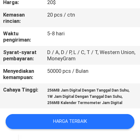
Harga:
20$
KUALITAS
Kemasan
20 pcs / ctn
rincian:
HUBUNGI
KAMI
Waktu
5-8 hari
pengiriman:
Syarat-syarat
D / A, D / P, L / C, T / T, Western Union,
PERMINTAAN
pembayaran:
MoneyGram
PENAWARAN
Menyediakan
50000 pcs / Bulan
kemampuan:
SITEMAP
Cahaya Tinggi:
,
256MB Jam Digital Dengan Tanggal Dan Suhu
,
1W Jam Digital Dengan Tanggal Dan Suhu
256MB Kalender Termometer Jam Digital
PRIVACY
POLICY
HARGA TERBAIK