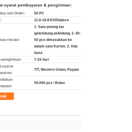
at-syarat pembayaran & pengiriman:
itas min Order:
50 PC
:
11.8-18.83USD/piece
1. Satu potong tas
gelembung pelindung. 2. 40-
an rincian:
50 pcs dimasukkan ke
dalam satu Karton. 3. Ada
busa
 pengiriman:
7-25 hari
t-syarat
T/T, Western Union, Paypal
ayaran:
ediakan
50.000 pcs / Bulan
mpuan:
ntak