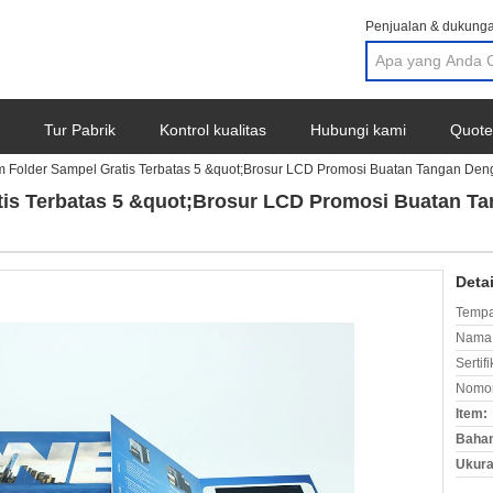
Penjualan & dukunga
Tur Pabrik
Kontrol kualitas
Hubungi kami
Quote
m Folder Sampel Gratis Terbatas 5 &quot;Brosur LCD Promosi Buatan Tangan De
tis Terbatas 5 &quot;Brosur LCD Promosi Buatan T
Deta
Tempa
Nama 
Sertifi
Nomor
Item:
Baha
Ukura