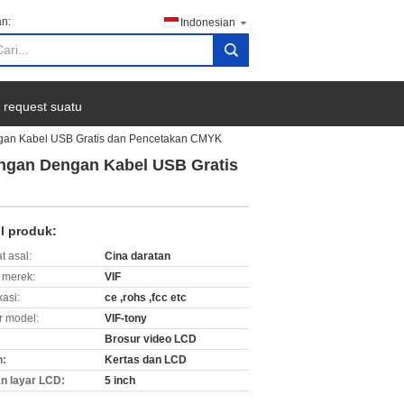
n:
Indonesian
search
 request suatu
ngan Kabel USB Gratis dan Pencetakan CMYK
angan Dengan Kabel USB Gratis
il produk:
t asal:
Cina daratan
merek:
VIF
kasi:
ce ,rohs ,fcc etc
 model:
VIF-tony
Brosur video LCD
n:
Kertas dan LCD
n layar LCD:
5 inch