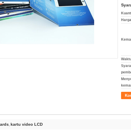
Syar
Kuant
Harga
Kemas
Waktu
Syara
pemb
Meny
kema
Ko
cards
kartu video LCD
,