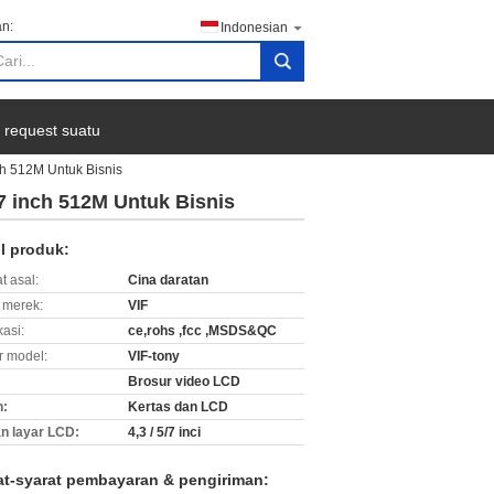
n:
Indonesian
search
 request suatu
h 512M Untuk Bisnis
 inch 512M Untuk Bisnis
il produk:
t asal:
Cina daratan
merek:
VIF
kasi:
ce,rohs ,fcc ,MSDS&QC
 model:
VIF-tony
Brosur video LCD
n:
Kertas dan LCD
n layar LCD:
4,3 / 5/7 inci
at-syarat pembayaran & pengiriman: