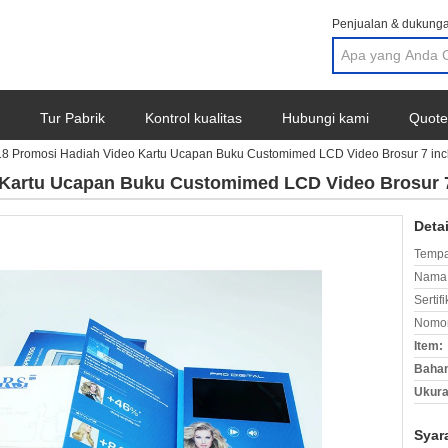
Penjualan & dukunga
Tur Pabrik
Kontrol kualitas
Hubungi kami
Quote
18 Promosi Hadiah Video Kartu Ucapan Buku Customimed LCD Video Brosur 7 inc
 Kartu Ucapan Buku Customimed LCD Video Brosur 7
Deta
Tempa
Nama 
Sertifi
Nomor
Item:
Baha
Ukura
Syar