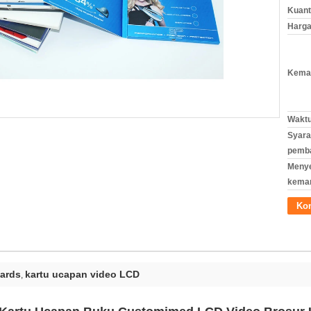
Kuant
Harga
Kemas
Waktu
Syara
pemb
Meny
kema
Ko
cards
kartu ucapan video LCD
,