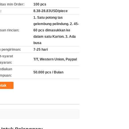
itas min Order:
100 pcs
:
8.38-28.83USD/piece
1. Satu potong tas
gelembung pelindung. 2. 45-
an rincian:
60 pcs dimasukkan ke
dalam satu Karton. 3. Ada
busa
 pengiriman:
7-25 hari
t-syarat
T/T, Western Union, Paypal
ayaran:
ediakan
50.000 pcs / Bulan
mpuan:
ntak