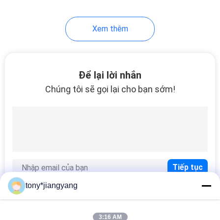
28
Xem thêm
Trình gửi video
Để lại lời nhắn
Chúng tôi sẽ gọi lại cho bạn sớm!
24
Thẻ lời mời video
tony*jiangyang
3:16 AM