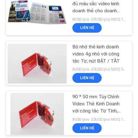
đủ màu sắc video kinh
doanh thẻ cho doanh
11
nghiệp quảng cáo
8USD/pcs -25USD/pcs MOQ:1pcs
LIÊN HỆ
Flip Book Video
Bộ nhớ thẻ kinh doanh
video 4g nhỏ với công
tắc Từ, nút BẬT / TẮT
8USD/pcs -25USD/pcs MOQ:50pcs
LIÊN HỆ
13
90 * 50 mm Tùy Chỉnh
Bưu thiếp video
Video Thẻ Kinh Doanh
với công tắc Từ Tính,
logo khởi động
8USD/pcs -25USD/pcs MOQ:1pcs
LIÊN HỆ