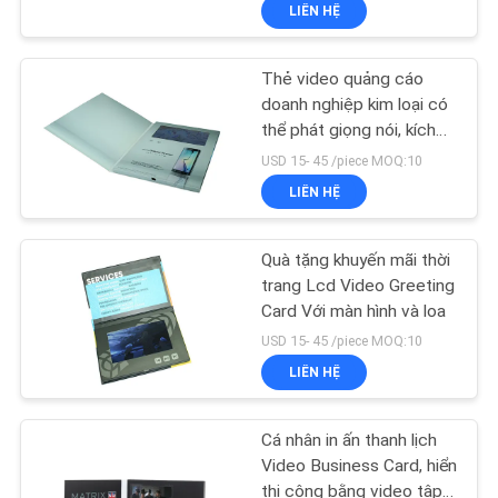
LIÊN HỆ
QUAN
NHÀ
Thẻ video quảng cáo
MÁY
23
doanh nghiệp kim loại có
thể phát giọng nói, kích
Thẻ video LCD
thước màn hình 2,4
KIỂM
USD 15- 45 /piece MOQ:10
&quot;/4,3&quot; / 5
LIÊN HỆ
SOÁT
&quot;/ 7&quot; /10.1
&quot;
CHẤT
Quà tặng khuyến mãi thời
LƯỢNG
trang Lcd Video Greeting
Card Với màn hình và loa
26
USD 15- 45 /piece MOQ:10
LIÊN
LIÊN HỆ
HỆ
Thẻ tài liệu video
CHÚNG
Cá nhân in ấn thanh lịch
TÔI
Video Business Card, hiển
thị công bằng video tập