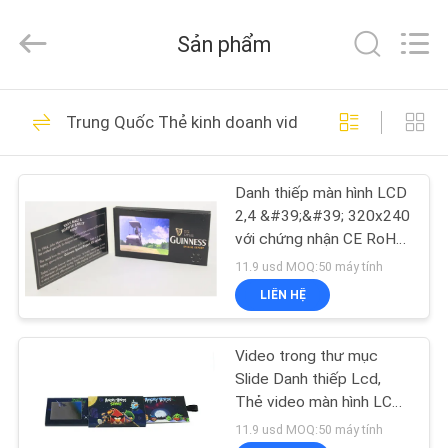
2026
Shenzhen
Videoinfolder
Sản phẩm
Technology
Co.,
Ltd..
All
NHÀ
Rights
106
Reserved.
Trung Quốc Thẻ kinh doanh video
Tài liệu video LCD
CÁC
Danh thiếp màn hình LCD
SẢN
2,4 &#39;&#39; 320x240
PHẨM
với chứng nhận CE RoHS
của CE
11.9 usd MOQ:50 máy tính
VỀ
LIÊN HỆ
36
CHÚNG
Thiệp chúc mừng
Video trong thư mục
TÔI
Slide Danh thiếp Lcd,
video
Thẻ video màn hình LCD
2,4 inch Bộ nhớ 128M
THAM
11.9 usd MOQ:50 máy tính