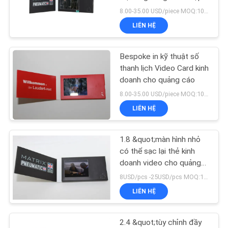
sách
8.00-35.00 USD/piece MOQ:100 CHIẾC
YÊU
LIÊN HỆ
CẦU
12
BÁO
Bespoke in kỹ thuật số
Video In Tài liệu In
GIÁ
thanh lịch Video Card kinh
doanh cho quảng cáo
8.00-35.00 USD/piece MOQ:100 CHIẾC
SƠ
LIÊN HỆ
ĐỒ
TRANG
1.8 &quot;màn hình nhỏ
23
WEB
có thể sạc lại thẻ kinh
Thẻ kinh doanh
doanh video cho quảng
cáo
8USD/pcs -25USD/pcs MOQ:1pcs
video
PRIVACY
LIÊN HỆ
POLICY
2.4 &quot;tùy chỉnh đầy