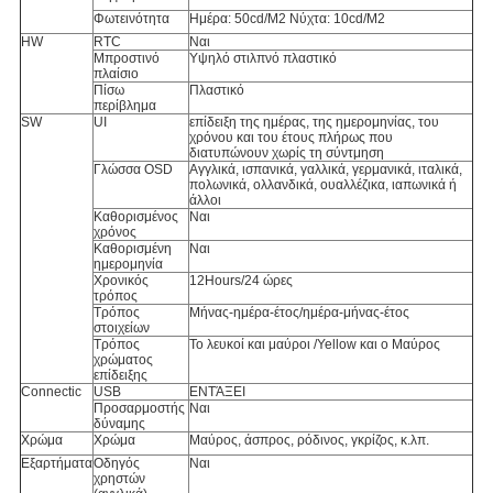
Φωτεινότητα
Ημέρα: 50cd/M2 Νύχτα: 10cd/M2
HW
RTC
Ναι
Μπροστινό
Υψηλό στιλπνό πλαστικό
πλαίσιο
Πίσω
Πλαστικό
περίβλημα
SW
UI
επίδειξη της ημέρας, της ημερομηνίας, του
χρόνου και του έτους πλήρως που
διατυπώνουν χωρίς τη σύντμηση
Γλώσσα OSD
Αγγλικά, ισπανικά, γαλλικά, γερμανικά, ιταλικά,
πολωνικά, ολλανδικά, ουαλλέζικα, ιαπωνικά ή
άλλοι
Καθορισμένος
Ναι
χρόνος
Καθορισμένη
Ναι
ημερομηνία
Χρονικός
12Hours/24 ώρες
τρόπος
Τρόπος
Μήνας-ημέρα-έτος/ημέρα-μήνας-έτος
στοιχείων
Τρόπος
Το λευκοί και μαύροι /Yellow και ο Μαύρος
χρώματος
επίδειξης
Connectic
USB
ΕΝΤΆΞΕΙ
Προσαρμοστής
Ναι
δύναμης
Χρώμα
Χρώμα
Μαύρος, άσπρος, ρόδινος, γκρίζος, κ.λπ.
Εξαρτήματα
Οδηγός
Ναι
χρηστών