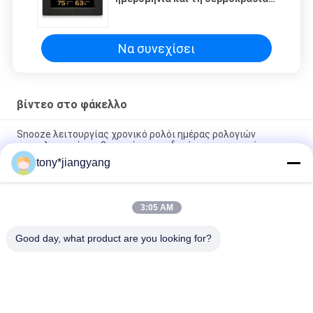
με» την επίδειξη μεγάλης οθόνης
8
Να συνεχίσει
βίντεο στο φάκελλο
Snooze λειτουργίας χρονικό ρολόι ημέρας ρολογιών
ημερολογιακών καθιστικών των οδηγήσεων ψηφιακό
tony*jiangyang
256MB ψηφιακό ρολόι με την ημερομηνία και τη θερμοκρασία
με» την επίδειξη μεγάλης οθόνης 8
3:05 AM
Αρρενωπό βίντεο στο φάκελλο ψηφιακή υπηρεσία ODM
cOem πλαισίων φωτογραφιών 10 ίντσας
Good day, what product are you looking for?
Λαϊκή κατηγορία
Όλα
Τηλεοπτικό 
Ευχετήρια Κάρτα 