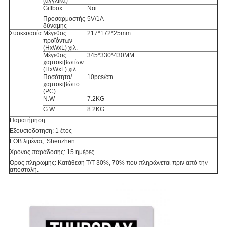
(αγγλικά)
Giftbox
Ναι
Προσαρμοστής
5V/1A
δύναμης
Συσκευασία
Μέγεθος
217*172*25mm
προϊόντων
(HxWxL) χιλ.
Μέγεθος
345*330*430MM
χαρτοκιβωτίων
(HxWxL) χιλ.
Ποσότητα/
10pcs/ctn
χαρτοκιβώτιο
(PC)
N.W
7.2KG
G.W
8.2KG
Παρατήρηση:
Εξουσιοδότηση: 1 έτος
FOB λιμένας: Shenzhen
Χρόνος παράδοσης: 15 ημέρες
Όρος πληρωμής: Κατάθεση T/T 30%, 70% που πληρώνεται πριν από την
αποστολή.