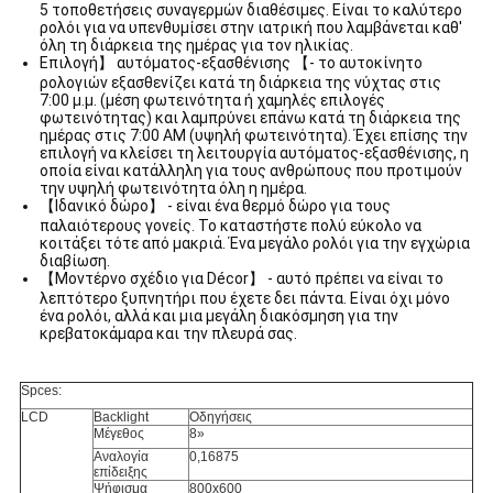
5 τοποθετήσεις συναγερμών διαθέσιμες. Είναι το καλύτερο
ρολόι για να υπενθυμίσει στην ιατρική που λαμβάνεται καθ'
όλη τη διάρκεια της ημέρας για τον ηλικίας.
Επιλογή】 αυτόματος-εξασθένισης 【- το αυτοκίνητο
ρολογιών εξασθενίζει κατά τη διάρκεια της νύχτας στις
7:00 μ.μ. (μέση φωτεινότητα ή χαμηλές επιλογές
φωτεινότητας) και λαμπρύνει επάνω κατά τη διάρκεια της
ημέρας στις 7:00 AM (υψηλή φωτεινότητα). Έχει επίσης την
επιλογή να κλείσει τη λειτουργία αυτόματος-εξασθένισης, η
οποία είναι κατάλληλη για τους ανθρώπους που προτιμούν
την υψηλή φωτεινότητα όλη η ημέρα.
【Ιδανικό δώρο】 - είναι ένα θερμό δώρο για τους
παλαιότερους γονείς. Το καταστήστε πολύ εύκολο να
κοιτάξει τότε από μακριά. Ένα μεγάλο ρολόι για την εγχώρια
διαβίωση.
【Μοντέρνο σχέδιο για Décor】 - αυτό πρέπει να είναι το
λεπτότερο ξυπνητήρι που έχετε δει πάντα. Είναι όχι μόνο
ένα ρολόι, αλλά και μια μεγάλη διακόσμηση για την
κρεβατοκάμαρα και την πλευρά σας.
Spces:
LCD
Backlight
Οδηγήσεις
Μέγεθος
8»
Αναλογία
0,16875
επίδειξης
Ψήφισμα
800x600