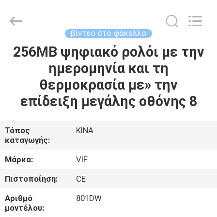
Shenzhen
Videoinfolder
Technology
Co.,
Ltd..
βίντεο στο φάκελλο
All
Rights
Reserved.
256MB ψηφιακό ρολόι με την
ΣΠΊΤΙ
ημερομηνία και τη
ΠΡΟΪΌΝΤΑ
θερμοκρασία με» την
επίδειξη μεγάλης οθόνης 8
ΠΕΡΊΠΟΥ
ΕΜΕΊΣ
Τόπος
ΚΙΝΑ
καταγωγής:
ΓΎΡΟΣ
Μάρκα:
VIF
ΕΡΓΟΣΤΑΣΊΩΝ
Πιστοποίηση:
CE
Αριθμό
801DW
ΠΟΙΟΤΙΚΌΣ
μοντέλου: