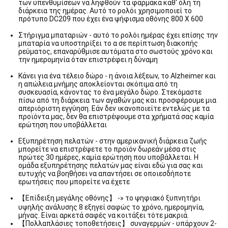
των υπενθυμίσεων να ληφθούν τα φάρμακα καθ' όλη τη
διάρκεια της ημέρας. Αυτό το ρολόι χρησιμοποιεί το
πρότυπο DC209 που έχει ένα ψήφισμα οθόνης 800 X 600
Στήριγμα μπαταριών - αυτό το ρολόι ημέρας έχει επίσης την
μπαταρία να υποστηρίξει το α σε περίπτωση διακοπής
ρεύματος, επαναρύθμισε αυτόματα στο σωστούς χρόνο και
την ημερομηνία όταν επιστρέφει η δύναμη
Κάνει για ένα τέλειο δώρο - η άνοια λέξεων, το Alzheimer και
η απώλεια μνήμης αποκλείονται σκόπιμα από τη
συσκευασία, κάνοντας το ένα μεγάλο δώρο. Στεκόμαστε
πίσω από τη διάρκεια των αγαθών μας και προσφέρουμε μια
απεριόριστη εγγύηση. Εάν δεν ικανοποιείτε εντελώς με τα
προϊόντα μας, δεν θα επιστρέψουμε στα χρήματά σας καμία
ερώτηση που υποβάλλεται
Εξυπηρέτηση πελατών - στην αμερικανική διάρκεια ζωής
μπορείτε να επιστρέψετε το προϊόν δωρεάν μέσα στις
πρώτες 30 ημέρες, καμία ερώτηση που υποβάλλεται. Η
ομάδα εξυπηρέτησης πελατών μας είναι εδώ για σας και
ευτυχής να βοηθήσει να απαντήσει σε οποιεσδήποτε
ερωτήσεις που μπορείτε να έχετε
【Επίδειξη μεγάλης οθόνης】 -» το ψηφιακό ξυπνητήρι
υψηλής ανάλυσης 8 εξηγεί σαφώς το χρόνο, ημερομηνία,
μήνας. Είναι αρκετά σαφές να κοιτάξει τότε μακριά.
【Πολλαπλάσιες τοποθετήσεις】 συναγερμών - υπάρχουν 2-