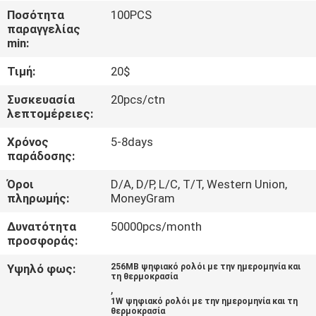
ΈΛΕΓΧΟΣ
Ποσότητα
100PCS
παραγγελίας
min:
ΜΑΣ
Τιμή:
20$
ΕΛΆΤΕ
ΣΕ
Συσκευασία
20pcs/ctn
λεπτομέρειες:
ΕΠΑΦΉ
Χρόνος
5-8days
ΜΕ
παράδοσης:
Όροι
D/A, D/P, L/C, T/T, Western Union,
ΖΗΤΉΣΤΕ
πληρωμής:
MoneyGram
ΈΝΑ
Δυνατότητα
50000pcs/month
ΑΠΌΣΠΑΣΜΑ
προσφοράς:
Υψηλό φως:
256MB ψηφιακό ρολόι με την ημερομηνία και
τη θερμοκρασία
SITEMAP
,
1W ψηφιακό ρολόι με την ημερομηνία και τη
θερμοκρασία