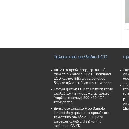
Τηλεοπτικό φυλλάδιο LCD
τη
VIF 2018 προώθησης τηλεοπτικό
Συν
φυλλάδιο 7 ίντσα 512M Customimed
φυλ
LCD καρτών βιβλίων χαιρετισμού
δώρ
δώρων τηλεοπτικό για την επιχείρηση
7 ί
Επαγγελματική LCD τηλεοπτική κάρτα
κάρ
φυλλάδιων 4,3 ίντσας για τις τελετές
ευχ
έναρξης, εισαγωγή 800*480 4GB
Προ
επιχείρησης
φυλ
Βίντεο στο φάκελλο Free Sample
ΣΕ/
Limited 5» χειροποίητο προωθητικό
τηλεοπτικό φυλλάδιο LCD με τα
ελεύθερα καλώδια USB και την
εκτύπωση CMYK