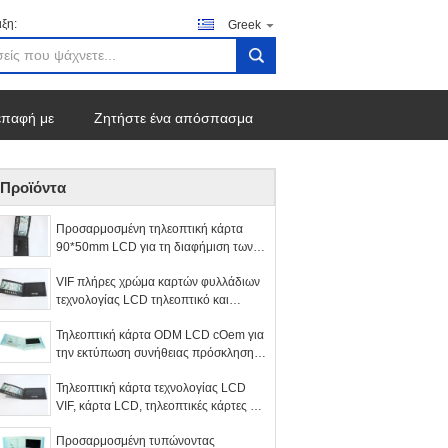
ξη:
Greek
search
επαφή με
Ζητήστε ένα απόσπασμα
Προϊόντα
Προσαρμοσμένη τηλεοπτική κάρτα
90*50mm LCD για τη διαφήμιση των
δώρων προώθησης
VIF πλήρες χρώμα καρτών φυλλάδιων
τεχνολογίας LCD τηλεοπτικό και
αντισταθμισμένη εκτύπωση CMYK
Τηλεοπτική κάρτα ODM LCD cOem για
την εκτύπωση συνήθειας πρόσκλησης
διαφήμισης
Τηλεοπτική κάρτα τεχνολογίας LCD
VIF, κάρτα LCD, τηλεοπτικές κάρτες για
την προσωπικότητα
Προσαρμοσμένη τυπώνοντας