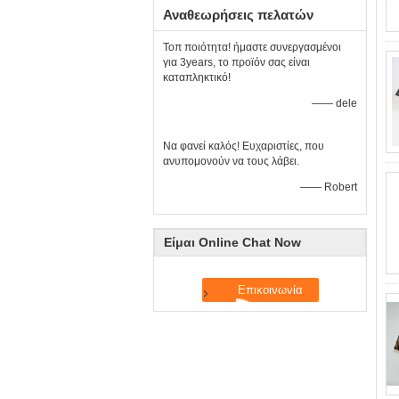
Αναθεωρήσεις πελατών
Τοπ ποιότητα! ήμαστε συνεργασμένοι
για 3years, το προϊόν σας είναι
καταπληκτικό!
—— dele
Να φανεί καλός! Ευχαριστίες, που
ανυπομονούν να τους λάβει.
—— Robert
Είμαι Online Chat Now