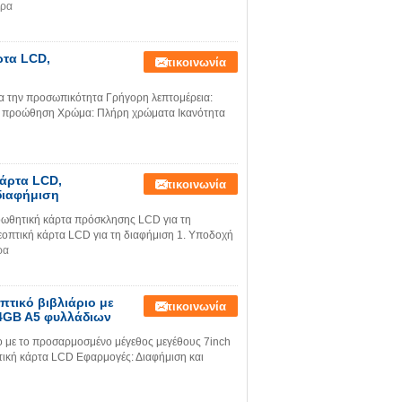
ερα
ρτα LCD,
Επικοινωνία
ια την προσωπικότητα Γρήγορη λεπτομέρεια:
αι προώθηση Χρώμα: Πλήρη χρώματα Ικανότητα
άρτα LCD,
Επικοινωνία
διαφήμιση
ωθητική κάρτα πρόσκλησης LCD για τη
πτική κάρτα LCD για τη διαφήμιση 1. Υποδοχή
ρα
πτικό βιβλιάριο με
Επικοινωνία
4GB A5 φυλλάδιων
ιο με το προσαρμοσμένο μέγεθος μεγέθους 7inch
ική κάρτα LCD Εφαρμογές: Διαφήμιση και