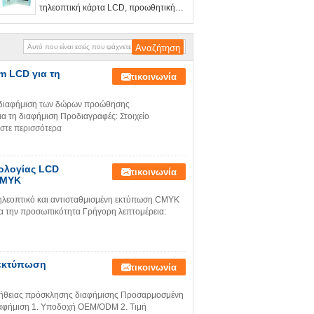
τηλεοπτική κάρτα LCD, προωθητική
κάρτα πρόσκλησης LCD για τη
διαφήμιση
 LCD για τη
Επικοινωνία
 διαφήμιση των δώρων προώθησης
 τη διαφήμιση Προδιαγραφές: Στοιχείο
στε περισσότερα
ολογίας LCD
Επικοινωνία
CMYK
ηλεοπτικό και αντισταθμισμένη εκτύπωση CMYK
ια την προσωπικότητα Γρήγορη λεπτομέρεια:
 εκτύπωση
Επικοινωνία
νήθειας πρόσκλησης διαφήμισης Προσαρμοσμένη
ιαφήμιση 1. Υποδοχή OEM/ODM 2. Τιμή