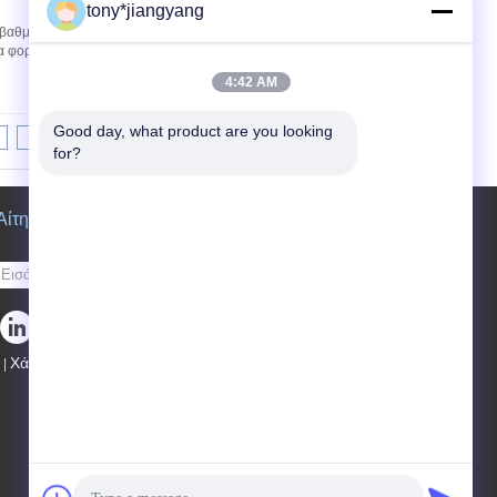
tony*jiangyang
ς βαθμολογήσεις, ενσωματωμένος ομιλητής
 φορτώσετε το βίντεο, τη μουσική ή τις
4:42 AM
Good day, what product are you looking 
>|
for?
Αίτηση κράτησης
Στείλετε
Χάρτης ιστοτόπου
|