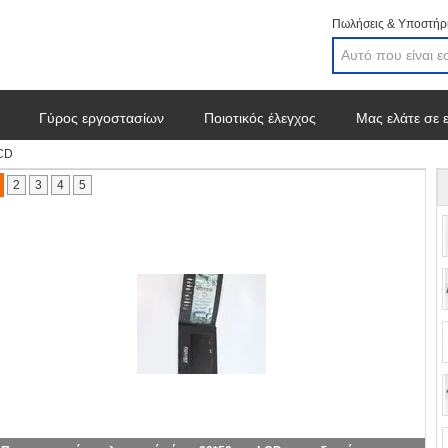
Πωλήσεις & Υποστήρι
Γύρος εργοστασίων
Ποιοτικός έλεγχος
Μας ελάτε σε 
LCD
2
3
4
5