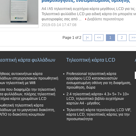
βαθμολογήσεις, ενσωματωμένος ομιλητής
A4 / A5 τηλεοπτική ευχετήρια κάρτα μεγέθους LCD για τι
Τηλεοπτικό φυλλάδιο LCD μια ειδική κάρτα ότι μπορείτε να
φωτογραφίες σας από ...
Διαβάστε περισσότερα
2019-03-14 17:47:08
Page 1 of 2
|<
<<
1
2
>>
λεοπτική κάρτα φυλλάδιων
Τηλεοπτική κάρτα LCD
ήθειας αυτοκινήτων κάρτα
Frofessional τηλεοπτική κάρτα
λάδιων επιχειρησιακών προωθητική
εγγράφου LCD κατασκευαστών
ων τηλεοπτική με Wifi
ενσωματωμένη οθόνη για τη διαφήμιση,
προώθηση, δώρα
ντσα που διαφημίζει την τηλεοπτική
τα φυλλάδιων, πλήρης τηλεοπτική
2.4 τηλεοπτική κάρτα» 4.3» 5» 7» 10»
ετήρια κάρτα χρωμάτων LCD
LCD, τηλεοπτικό βιβλίο ευχετήριων
καρτών A4 - μέγεθος
ωθητική τηλεοπτική κάρτα
λάδιων με το μαγνητικό διακόπτη,
Τηλεοπτική κάρτα τεχνολογίας LCD VIF,
ΑΠΟ το διακόπτη κουμπιών
κάρτα LCD, τηλεοπτικές κάρτες για την
προσωπικότητα