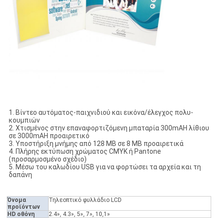
1. Βίντεο αυτόματος-παιχνιδιού και εικόνα/έλεγχος πολυ-
κουμπιών
2. Χτισμένος στην επαναφορτιζόμενη μπαταρία 300mAH λίθιου
σε 3000mAH προαιρετικό
3. Υποστήριξη μνήμης από 128 ΜΒ σε 8 ΜΒ προαιρετικά
4. Πλήρης εκτύπωση χρώματος CMYK ή Pantone
(προσαρμοσμένο σχέδιο)
5. Μέσω του καλωδίου USB για να φορτώσει τα αρχεία και τη
δαπάνη
Όνομα
Τηλεοπτικό φυλλάδιο LCD
προϊόντων
HD οθόνη
2.4», 4.3», 5», 7», 10,1»