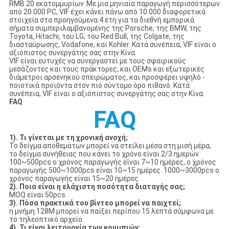
RMB 20 εκατομμυρίων. Με μια μηνιαία παραγωγή περισσότερων
από 20.000 PC, VIF έχει κάνει πάνω από 10.000 διαφορετικά
στοιχεία στα προηγούμενα 4 έτη για τα διεθνή εμπορικά
σήματα συμπεριλαμβανομένης της Porsche, της BMW, της
Toyota, Hitachi, του LG, του Red Bull, της Colgate, της
διασταύρωσης, Vodafone, και Kohler. Κατά συνέπεια, VIF είναι ο
αξιόπιστος συνεργάτης σας στην Κίνα.
VIF είναι ευτυχές να συνεργαστεί με τους σφαιρικούς
μεσάζοντες και τους πράκτορες, και OEMs και εξωτερικές
διάμετροι αρσενηκού σπειρώματος, και προσφέρει υψηλό -
ποιοτικά προϊόντα στον πιό σύντομο όρο πιθανό. Κατά
συνέπεια, VIF είναι ο αξιόπιστος συνεργάτης σας στην Κίνα.
FAQ
FAQ
1). Τι γίνεται με τη χρονική ανοχή;
Το δείγμα αποθεμάτων μπορεί να στείλει μέσα στη μισή μέρα,
το δείγμα συνήθειας που κάνει το χρόνο είναι 2/3 ημερών.
100~500pcs ο χρόνος παραγωγής είναι 7~10 ημέρες, ο χρόνος
παραγωγής 500~1000pcs είναι 10~15 ημέρες. 1000~3000pcs ο
χρόνος παραγωγής είναι 15~20 ημέρες.
2). Ποια είναι η ελάχιστη ποσότητα διαταγής σας;
MOQ είναι 50pcs.
3). Πόσα πρακτικά του βίντεο μπορεί να παιχτεί;
η μνήμη 128M μπορεί να παίξει περίπου 15 λεπτά σύμφωνα με
το τηλεοπτικό αρχείο.
4). Τι είναι λειτουργία των κουμπιών;