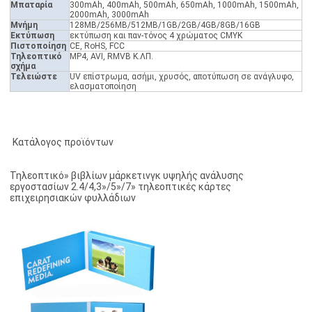
Μπαταρία
300mAh, 400mAh, 500mAh, 650mAh, 1000mAh, 1500mAh,
2000mAh, 3000mAh
Μνήμη
128MB/256MB/512MB/1GB/2GB/4GB/8GB/16GB
Εκτύπωση
εκτύπωση και παν-τόνος 4 χρώματος CMYK
Πιστοποίηση
CE, RoHS, FCC
Τηλεοπτικό
MP4, AVI, RMVB Κ.ΛΠ.
σχήμα
Τελειώστε
UV επίστρωμα, ασήμι, χρυσός, αποτύπωση σε ανάγλυφο,
ελασματοποίηση
Κατάλογος προϊόντων
Τηλεοπτικό» βιβλίων μάρκετινγκ υψηλής ανάλυσης
εργοστασίων 2.4/4,3»/5»/7» τηλεοπτικές κάρτες
επιχειρησιακών φυλλάδιων