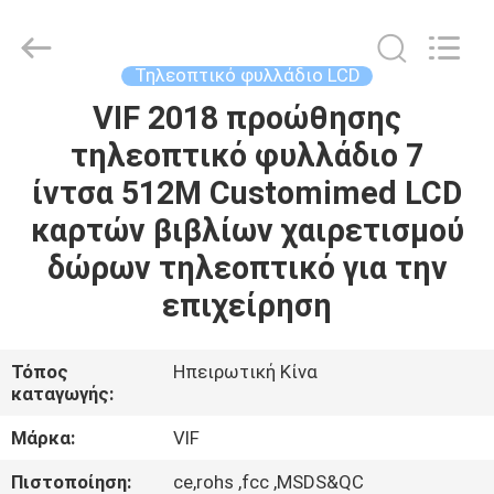
Shenzhen
Videoinfolder
Technology
Co.,
Ltd..
Τηλεοπτικό φυλλάδιο LCD
All
Rights
Reserved.
VIF 2018 προώθησης
ΣΠΊΤΙ
τηλεοπτικό φυλλάδιο 7
ΠΡΟΪΌΝΤΑ
ίντσα 512M Customimed LCD
καρτών βιβλίων χαιρετισμού
ΠΕΡΊΠΟΥ
δώρων τηλεοπτικό για την
ΕΜΕΊΣ
επιχείρηση
ΓΎΡΟΣ
Τόπος
Ηπειρωτική Κίνα
καταγωγής:
ΕΡΓΟΣΤΑΣΊΩΝ
Μάρκα:
VIF
ΠΟΙΟΤΙΚΌΣ
Πιστοποίηση:
ce,rohs ,fcc ,MSDS&QC