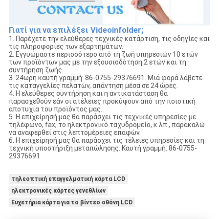
Γιατί για να επιλέξει Videoinfolder;
1. Παρέχετε την ελεύθερες τεχνικές κατάρτιση, τις οδηγίες και
τις πληροφορίες των εξαρτημάτων.
2. Εγγυώμαστε περισσότερο από τη ζωή υπηρεσιών 10 ετών
των προϊόντων μας με την εξουσιοδότηση 2 ετών και τη
συντήρηση ζωής.
3. 24ωρη καυτή γραμμή: 86-0755-29376691. Μιά φορά λάβετε
τις καταγγελίες πελατών, απάντηση μέσα σε 24 ώρες.
4. Η ελεύθερες συντήρηση και η αντικατάσταση θα
παρασχεθούν εάν οι ατέλειες προκύψουν από την ποιοτική
αποτυχία του προϊόντος μας.
5. Η επιχείρησή μας θα παράσχει τις τεχνικές υπηρεσίες με
τηλέφωνο, fax, το ηλεκτρονικό ταχυδρομείο, κ.λπ., παρακαλώ
να αναφερθεί στις λεπτομέρειες επαφών.
6. Η επιχείρησή μας θα παράσχει τις τέλειες υπηρεσίες και τη
τεχνική υποστήριξη μεταπώλησης. Καυτή γραμμή: 86-0755-
29376691
τηλεοπτική επαγγελματική κάρτα LCD
ηλεκτρονικές κάρτες γενεθλίων
Ευχετήρια κάρτα για το βίντεο οθόνη LCD