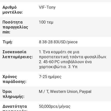
ΈΛΕΓΧΟΣ
Αριθμό
VIF-Tony
μοντέλου:
ΜΑΣ
Ποσότητα
100 τεμ
ΕΛΆΤΕ
παραγγελίας
min:
ΣΕ
Τιμή:
8.38-28.83USD/piece
ΕΠΑΦΉ
ΜΕ
Συσκευασία
1. Ένα κομμάτι σε μια
λεπτομέρειες:
προστατευτική τσάντα φυσαλίδων.
2. 45-60 PC υποβάλλουν ένα
χαρτοκιβώτιο. 3. Υπ
ΖΗΤΉΣΤΕ
ΈΝΑ
Χρόνος
7-25 ημέρες
παράδοσης:
ΑΠΌΣΠΑΣΜΑ
Όροι
Μ / Τ, Western Union, Paypal
πληρωμής:
SITEMAP
Δυνατότητα
50,000pcs/μήνας