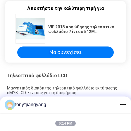
Αποκτήστε την καλύτερη τιμή για
VIF 2018 προώθησης τηλεοπτικό
φυλλάδιο 7 ίντσα 512M
Customimed LCD καρτών βιβλίων
χαιρετισμού δώρων τηλεοπτικό
για την επιχείρηση
Να συνεχίσει
Τηλεοπτικό φυλλάδιο LCD
Μαγνητικός διακόπτης τηλεοπτικό φυλλάδιο εκτύπωσης
cMYK LCD 7 ίντσας για τη διαφήμιση
tony*jiangyang
1080P HDMI 15,6» LCD τηλεοπτικό όργανο ελέγχου τυχερού
παιχνιδιού οργάνων ελέγχου φυλλάδιων φορητό για PS4
Xbox
6:14 PM
Νέα ιδέα εσείς ποτέ βλέπω? ευχετήρια κάρτα οθόνης LCD
πλήρης εκτύπωση χρώματος και τηλεοπτικό παιχνίδι