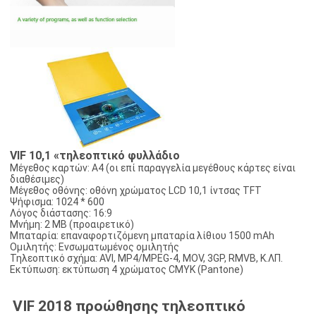
VIF 10,1 «τηλεοπτικό φυλλάδιο
Μέγεθος καρτών: A4 (οι επί παραγγελία μεγέθους κάρτες είναι
διαθέσιμες)
Μέγεθος οθόνης: οθόνη χρώματος LCD 10,1 ίντσας TFT
Ψήφισμα: 1024 * 600
Λόγος διάστασης: 16:9
Μνήμη: 2 ΜΒ (προαιρετικό)
Μπαταρία: επαναφορτιζόμενη μπαταρία λίθιου 1500 mAh
Ομιλητής: Ενσωματωμένος ομιλητής
Τηλεοπτικό σχήμα: AVI, MP4/MPEG-4, MOV, 3GP, RMVB, Κ.ΛΠ.
Εκτύπωση: εκτύπωση 4 χρώματος CMYK (Pantone)
VIF 2018 προώθησης τηλεοπτικό