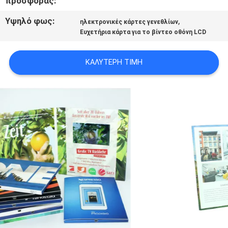
προσφοράς:
PRIVACY
Υψηλό φως:
,
ηλεκτρονικές κάρτες γενεθλίων
POLICY
Ευχετήρια κάρτα για το βίντεο οθόνη LCD
ΚΑΛΎΤΕΡΗ ΤΙΜΉ