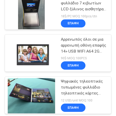
(άσπρους)
φυλλάδιο 7 κιβωτίων
LCD ξύλινος αισθητήρας
11
φωτισμού κιβωτίων
18$/PC MOQ:100pcs/ctn
μνήμης οθόνης HD 8GB
Βίντεο βιβλίων
ΕΠΑΦΉ
ίντσας LCD
κτυπήματος
Αρρενωπός όλοι σε μια
αρρενωπή οθόνη επαφής
14» USB WIFI A64 2G
16G ταμπλετών οθόνης
90$ MOQ:100PCS
υπολογιστών γραφείου
ΕΠΑΦΉ
13
LCD PC
Ψηφιακές τηλεοπτικές
Τηλεοπτική κάρτα
τυπωμένες φυλλάδιο
τηλεοπτικές κάρτες
2.4/2.8/4.3 ίντσα 256mb
12 USD/unit MOQ:100
φακέλλων χαιρετισμού
ΕΠΑΦΉ
TFT