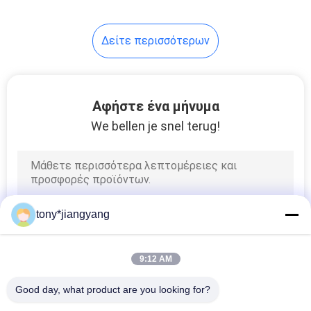
28
Δείτε περισσότερων
βίντεο mailer
Αφήστε ένα μήνυμα
We bellen je snel terug!
24
τηλεοπτική κάρτα
tony*jiangyang
πρόσκλησης
9:12 AM
Good day, what product are you looking for?