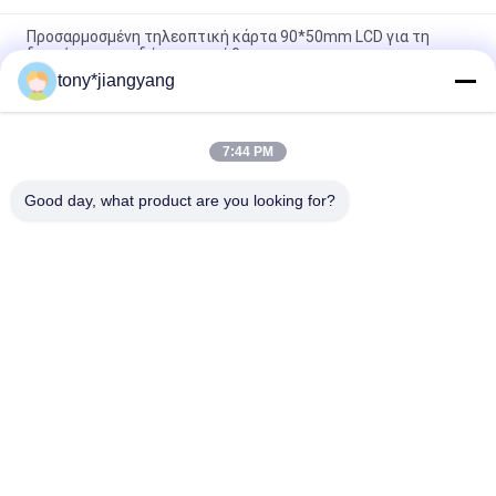
Προσαρμοσμένη τηλεοπτική κάρτα 90*50mm LCD για τη
διαφήμιση των δώρων προώθησης
tony*jiangyang
VIF πλήρες χρώμα καρτών φυλλάδιων τεχνολογίας LCD
τηλεοπτικό και αντισταθμισμένη εκτύπωση CMYK
7:44 PM
Τηλεοπτική κάρτα ODM LCD cOem για την εκτύπωση
συνήθειας πρόσκλησης διαφήμισης
Good day, what product are you looking for?
Λαϊκή κατηγορία
Όλα
Τηλεοπτικό 
Ευχετήρια Κάρτα 
Φυλλάδιο LCD
Για Βίντεο
Τηλεοπτική Κάρτα 
Τηλεοπτική Κάρτα 
LCD
Φυλλάδιων
Βίντεο Στο 
Τηλεοπτική 
Φυλλάδιο 
Επαγγελματική 
Τυπωμένων Υλών
Κάρτα