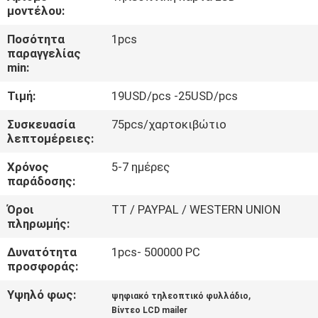
ΈΛΕΓΧΟΣ
μοντέλου:
Ποσότητα
1pcs
ΜΑΣ
παραγγελίας
min:
ΕΛΆΤΕ
Τιμή:
19USD/pcs -25USD/pcs
ΣΕ
ΕΠΑΦΉ
Συσκευασία
75pcs/χαρτοκιβώτιο
λεπτομέρειες:
ΜΕ
Χρόνος
5-7 ημέρες
παράδοσης:
ΖΗΤΉΣΤΕ
Όροι
TT / PAYPAL / WESTERN UNION
ΈΝΑ
πληρωμής:
ΑΠΌΣΠΑΣΜΑ
Δυνατότητα
1pcs- 500000 PC
προσφοράς:
SITEMAP
Υψηλό φως:
,
ψηφιακό τηλεοπτικό φυλλάδιο
Βίντεο LCD mailer