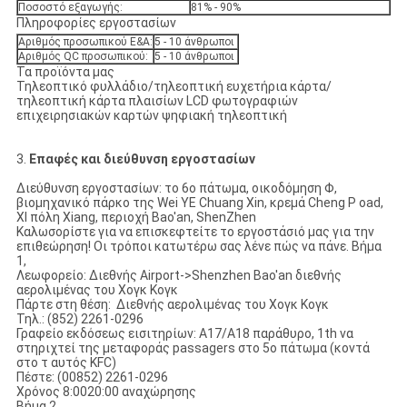
Ποσοστό εξαγωγής:
81% - 90%
Πληροφορίες εργοστασίων
Αριθμός προσωπικού Ε&Α:
5 - 10 άνθρωποι
Αριθμός QC προσωπικού:
5 - 10 άνθρωποι
Τα προϊόντα μας
Τηλεοπτικό φυλλάδιο/τηλεοπτική ευχετήρια κάρτα/
τηλεοπτική κάρτα πλαισίων LCD φωτογραφιών
επιχειρησιακών καρτών ψηφιακή τηλεοπτική
3.
Επαφές και διεύθυνση εργοστασίων
Διεύθυνση εργοστασίων: το 6ο πάτωμα, οικοδόμηση Φ,
βιομηχανικό πάρκο της Wei YE Chuang Xin, κρεμά Cheng Ρ oad,
ΧΙ πόλη Xiang, περιοχή Bao'an, ShenZhen
Καλωσορίστε για να επισκεφτείτε το εργοστάσιό μας για την
επιθεώρηση! Οι τρόποι κατωτέρω σας λένε πώς να πάνε. Βήμα
1,
Λεωφορείο: Διεθνής Airport->Shenzhen Bao'an διεθνής
αερολιμένας του Χογκ Κογκ
Πάρτε στη θέση: Διεθνής αερολιμένας του Χογκ Κογκ
Τηλ.: (852) 2261-0296
Γραφείο εκδόσεως εισιτηρίων: A17/A18 παράθυρο, 1th να
στηριχτεί της μεταφοράς passagers στο 5ο πάτωμα (κοντά
στο τ αυτός KFC)
Πέστε: (00852) 2261-0296
Χρόνος 8:0020:00 αναχώρησης
Βήμα 2,