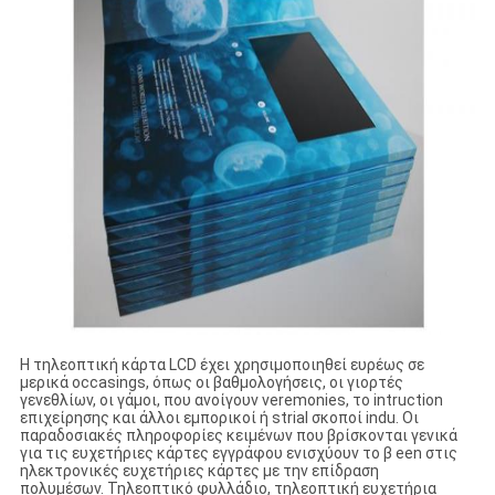
Η τηλεοπτική κάρτα LCD έχει χρησιμοποιηθεί ευρέως σε
μερικά occasings, όπως οι βαθμολογήσεις, οι γιορτές
γενεθλίων, οι γάμοι, που ανοίγουν veremonies, το intruction
επιχείρησης και άλλοι εμπορικοί ή strial σκοποί indu. Οι
παραδοσιακές πληροφορίες κειμένων που βρίσκονται γενικά
για τις ευχετήριες κάρτες εγγράφου ενισχύουν το β een στις
ηλεκτρονικές ευχετήριες κάρτες με την επίδραση
πολυμέσων. Τηλεοπτικό φυλλάδιο, τηλεοπτική ευχετήρια