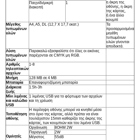
η άκρη της
Παιχνίδι/μικρή
1
οθόνης, η άκρη
διακοπή
της κάρτας,
ή ένα άλλο
κουμπί
Μέγεθος
A4, A5, DL (12,7 X 17,7 εκατ.)
Τα
τυπωμένων
προσαρμοσμένα
υλών
μεγέθη
τυπωμένων
υλών γίνονται
αποδεκτά.
Λύση
Παρακαλώ εξασφαλίστε ότι όλες οι εικόνες
τυπωμένων
παρέχονται σε CMYK μη RGB.
υλών
Αριθμός
1-8
τηλεοπτικών
αρχείων
Μνήμη
128 ΜΒ σε 4 ΜΒ
Μπαταρία
Επαναφορτιζόμενη μπαταρία
Διάρκεια
1.5h-3h
ζωής
Μίνι λιμένας
1 λιμένας USB για το φόρτωμα των αρχείων
και καλώδιο
και τη χρέωση
USB
Η περίληψη οθόνης μπορεί να κινηθεί μέσα
Τοποθέτηση
στο όριο της κάρτας, αλλά πρέπει να είναι
οθόνης
τουλάχιστον 15mm καθαρίζει της άκρης της
κάρτας, των κουμπιών και του λιμένα USB.
Οργάνωση
8OHM 2W
Παραγωγή
2W
Ομιλητές
Μέγιστος
55dB