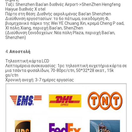
Ταξί: Shenzhen Bao'an διεθνές Airport->ShenZhen Hengfeng
Haiyue διεθνές Χ otel
Πάρτε στη θέση: Διεθνής αερολιμένας Bao'an Shenzhen
Διεύθυνση εργοστασίων: το 6ο πάτωμα, οικοδόμηση Φ,
βιομηχανικό πάρκο της Wei YE Chuang Xin, κρεμά Cheng Ρ oad,
ΧΙ πόλη Xiang, περιοχή Bao'an, ShenZhen
(Διεύθυνση ξενοδοχείων: Νέα πόλη Plaza, περιοχή Bao'an,
Shenzhen)
4.
Αποστολή
Τηλεοπτική κάρτα LCD
Λεπτομέρεια συσκευασίας: 1pc τηλεοπτική ευχετήρια κάρτα σε
μια τσάντα φυσαλίδων, 70-80pc/ctn, 50*32*28 εκατ., 15k
gs/ctn
Χρονική ανοχή: 3-7 ημέρες εργασίας