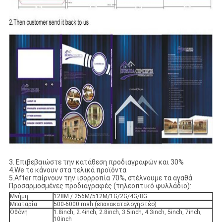
3. Επιβεβαιώστε την κατάθεση προδιαγραφών και 30%
4.We το κάνουν στα τελικά προϊόντα
5.After παίρνουν την ισορροπία 70%, στέλνουμε τα αγαθά.
Προσαρμοσμένες προδιαγραφές (τηλεοπτικό φυλλάδιο):
Μνήμη
128M / 256M/512M/1G/2G/4G/8G
Μπαταρία
500-6000 mah (επανακαταλογηστέο)
Οθόνη
1.8inch, 2.4inch, 2.8inch, 3.5inch, 4.3inch, 5inch, 7inch,
10inch