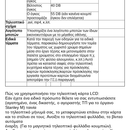
όγκος
Βέλτιστος
40 DB
όγκος
Ο όγκος
55 DB (εάν κανένα κουμπί
προετοιμάζει
όγκου δεν επιλέγεται)
Τηλεοπτικό
.avi, mp4, κ.λπ.
σχήμα
Λογότυπο
Υποστηρίξτε ένα λογότυπο μποτών των ίδιων
μποτών
εικονοκυττάρων με το μέγεθος οθόνης.
Ειδικά
Κατά την παροχή των οδηγών για τα ειδικά
τέρματα
τέρματα, παρακαλώ δημιουργήστε τον τομέα
του τέρματος ως χωριστό χρώμα σημείων
μέσα στο έργο τέχνης και μετονομάστε στην
παλέτα χρώματος στο επιλεγμένο τέρμα π.χ.
(σημείο UV, φύλλο αλουμινίου, κ.λπ.) Αυτό
πρέπει να καταστεί σαφές στην τηλεοπτική
ευχετήρια κάρτα τέχνης για πρόσκλησης
καρτών πρόσκλησης/καρτών πρόσκλησης την
εργασία προτύπων καρτών δειγμάτων/να
αποτρέψει την
ΠΣΔ-
παραγωγή
Πώς να χρησιμοποιήσει την τηλεοπτική κάρτα LCD:
Εάν έχετε ένα ειδικό πρόσωπο θέλετε να σας εντυπωσιάσετε
(αγαπημένο, ένας δικαστής, ο αγοραστής ΤΠ για το όργανο
Stanley Μ) ταινία
το τηλεοπτικό μήνυμά σας, το μεταφορτώνει επάνω στην κάρτα
και το στέλνει σε τους. Ανοίξτε το τηλεοπτικό φυλλάδιο, το βίντεο
αυτόματα
έναρξη. (Για το μαγνητικό τηλεοπτικό φυλλάδιο κουμπιών).