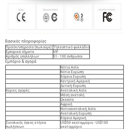
Βασικές πληροφορίες
Προϊόν/υπηρεσία (πωλούμε):
Τηλεοπτικό φυλλάδιο
Εμπορικά σήματα:
VIF
Αριθμός υπαλλήλων:
51 - 100 άνθρωποι
Εμπόριο & αγορά
Νότια Ασία
Νότια Ευρώπη
Βόρεια Ευρώπη
Κεντρική Αμερική
Δυτική Ευρώπη
Κύριες αγορές:
Ανατολική Ασία
Μέση ανατολή
Ωκεανία
Αφρική
Νοτιοανατολική Ασία
Ανατολική Ευρώπη
Βόρεια Αμερική
Συνολικός όγκος ετήσια
US$50 εκατομμύριο - US$100
πωλήσεων:
εκατομμύριο