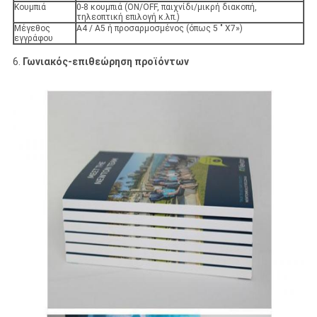
Κουμπιά
0-8 κουμπιά (ON/OFF, παιχνίδι/μικρή διακοπή,
τηλεοπτική επιλογή κ.λπ.)
Μέγεθος
A4 / A5 ή προσαρμοσμένος (όπως 5 " X7»)
εγγράφου
6.
Γωνιακός-επιθεώρηση προϊόντων