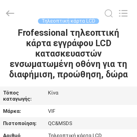
Shenzhen
Videoinfolder
Technology
Co.,
Ltd..
Τηλεοπτική κάρτα LCD
All
Rights
Reserved.
Frofessional τηλεοπτική
ΣΠΊΤΙ
κάρτα εγγράφου LCD
ΠΡΟΪΌΝΤΑ
κατασκευαστών
ενσωματωμένη οθόνη για τη
ΠΕΡΊΠΟΥ
διαφήμιση, προώθηση, δώρα
ΕΜΕΊΣ
Τόπος
Κίνα
καταγωγής:
ΓΎΡΟΣ
ΕΡΓΟΣΤΑΣΊΩΝ
Μάρκα:
VIF
Πιστοποίηση:
QC&MSDS
ΠΟΙΟΤΙΚΌΣ
Αριθμό
Τηλεοπτική κάρτα LCD