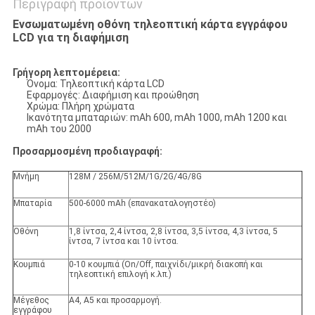
Περιγραφή προϊόντων
Ενσωματωμένη οθόνη τηλεοπτική κάρτα εγγράφου
LCD για τη διαφήμιση
Γρήγορη λεπτομέρεια:
Όνομα: Τηλεοπτική κάρτα LCD
Εφαρμογές: Διαφήμιση και προώθηση
Χρώμα: Πλήρη χρώματα
Ικανότητα μπαταριών: mAh 600, mAh 1000, mAh 1200 και
mAh του 2000
Προσαρμοσμένη προδιαγραφή:
Μνήμη
128M / 256M/512M/1G/2G/4G/8G
Μπαταρία
500-6000 mAh (επανακαταλογηστέο)
Οθόνη
1,8 ίντσα, 2,4 ίντσα, 2,8 ίντσα, 3,5 ίντσα, 4,3 ίντσα, 5
ίντσα, 7 ίντσα και 10 ίντσα.
Κουμπιά
0-10 κουμπιά (On/Off, παιχνίδι/μικρή διακοπή και
τηλεοπτική επιλογή κ.λπ.)
Μέγεθος
A4, A5 και προσαρμογή.
εγγράφου