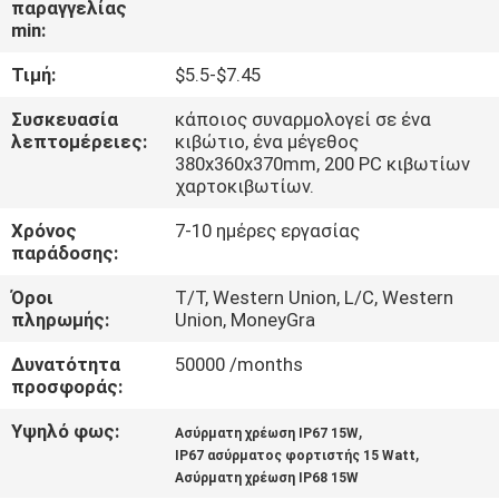
παραγγελίας
ΈΛΕΓΧΟΣ
min:
Τιμή:
$5.5-$7.45
ΜΑΣ
ΕΛΆΤΕ
Συσκευασία
κάποιος συναρμολογεί σε ένα
λεπτομέρειες:
κιβώτιο, ένα μέγεθος
ΣΕ
380x360x370mm, 200 PC κιβωτίων
χαρτοκιβωτίων.
ΕΠΑΦΉ
Χρόνος
7-10 ημέρες εργασίας
ΜΕ
παράδοσης:
Όροι
T/T, Western Union, L/C, Western
ΖΗΤΉΣΤΕ
πληρωμής:
Union, MoneyGra
ΈΝΑ
Δυνατότητα
50000 /months
ΑΠΌΣΠΑΣΜΑ
προσφοράς:
Υψηλό φως:
,
Ασύρματη χρέωση IP67 15W
SITEMAP
,
IP67 ασύρματος φορτιστής 15 Watt
Ασύρματη χρέωση IP68 15W