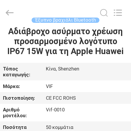
Shenzhen
Videoinfolder
Technology
Co.,
Ltd..
Έξυπνο βραχιόλι Bluetooth
All
Rights
Reserved.
Αδιάβροχο ασύρματο χρέωση
ΣΠΊΤΙ
προσαρμοσμένο λογότυπο
ΠΡΟΪΌΝΤΑ
IP67 15W για τη Apple Huawei
ΠΕΡΊΠΟΥ
Τόπος
Κίνα, Shenzhen
καταγωγής:
ΕΜΕΊΣ
Μάρκα:
VIF
ΓΎΡΟΣ
Πιστοποίηση:
CE FCC ROHS
ΕΡΓΟΣΤΑΣΊΩΝ
Αριθμό
Vif-0010
μοντέλου:
ΠΟΙΟΤΙΚΌΣ
Ποσότητα
50 κομμάτια