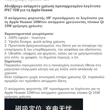
Αδιάβροχο ασύρματο χρέωση προσαρμοσμένο λογότυπο
IP67 15W για τη Apple Huawei
Ο ασύρματος φορτιστής VIF προσάρμοσε το λογότυπο για
τη Apple Huawei 10W/τον ασύρματο χρεώνοντας πίνακα Qi
15W γρήγορη χρέωση:
Χαρακτηριστικά γνωρίσματα:
1. 100% υψηλό - ποιότητα.
2. Υψηλή δύναμη, quick-acting χρέωση.
3. Προστασία βραχυκυκλώματος του δέκτη για να αποφύγει την
υπερτίμηση & την υπερθέρμανση, την ασφάλεια και αξιόπιστος.
4. Ultrathin, ελαφρύς και φορητός, καλός για να χρησιμοποιήσει
στο σπίτι, το γραφείο, τη δημόσια περιοχή, κ.λπ.
Σημείωση:
Παρακαλώ σιγουρευτείτε ότι η πεινασμένη συσκευή τίθεται στο
μαγνητικό επαγωγικό κέντρο και μη λοξός κατά wirelessly να
χρεώσει
Άλλο τηλέφωνο χωρίς εσωτερική σπείρα χρέωσης QI, παρακαλώ
αγοράζει τον πρόσθετο ασύρματο δέκτη.
Ο ασύρματος φορτιστής VIF προσάρμοσε το λογότυπο για τη
Apple Huawei 10W/τον ασύρματο χρεώνοντας πίνακα Qi 15W
γρήγορη χρέωση: