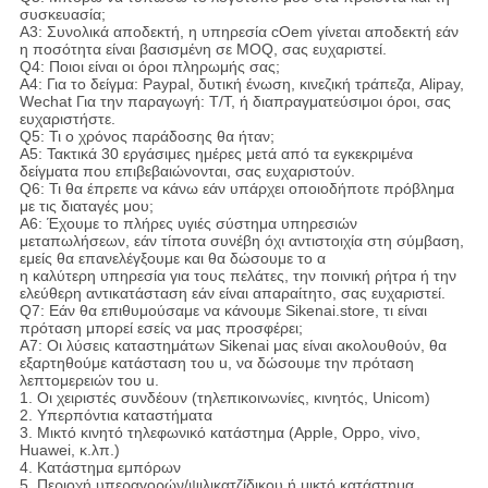
συσκευασία;
A3: Συνολικά αποδεκτή, η υπηρεσία cOem γίνεται αποδεκτή εάν
η ποσότητα είναι βασισμένη σε MOQ, σας ευχαριστεί.
Q4: Ποιοι είναι οι όροι πληρωμής σας;
A4: Για το δείγμα: Paypal, δυτική ένωση, κινεζική τράπεζα, Alipay,
Wechat Για την παραγωγή: T/T, ή διαπραγματεύσιμοι όροι, σας
ευχαριστήστε.
Q5: Τι ο χρόνος παράδοσης θα ήταν;
A5: Τακτικά 30 εργάσιμες ημέρες μετά από τα εγκεκριμένα
δείγματα που επιβεβαιώνονται, σας ευχαριστούν.
Q6: Τι θα έπρεπε να κάνω εάν υπάρχει οποιοδήποτε πρόβλημα
με τις διαταγές μου;
A6: Έχουμε το πλήρες υγιές σύστημα υπηρεσιών
μεταπωλήσεων, εάν τίποτα συνέβη όχι αντιστοιχία στη σύμβαση,
εμείς θα επανελέγξουμε και θα δώσουμε το α
η καλύτερη υπηρεσία για τους πελάτες, την ποινική ρήτρα ή την
ελεύθερη αντικατάσταση εάν είναι απαραίτητο, σας ευχαριστεί.
Q7: Εάν θα επιθυμούσαμε να κάνουμε Sikenai.store, τι είναι
πρόταση μπορεί εσείς να μας προσφέρει;
A7: Οι λύσεις καταστημάτων Sikenai μας είναι ακολουθούν, θα
εξαρτηθούμε κατάσταση του u, να δώσουμε την πρόταση
λεπτομερειών του u.
1. Οι χειριστές συνδέουν (τηλεπικοινωνίες, κινητός, Unicom)
2. Υπερπόντια καταστήματα
3. Μικτό κινητό τηλεφωνικό κατάστημα (Apple, Oppo, vivo,
Huawei, κ.λπ.)
4. Κατάστημα εμπόρων
5. Περιοχή υπεραγορών/ψιλικατζίδικου ή μικτό κατάστημα