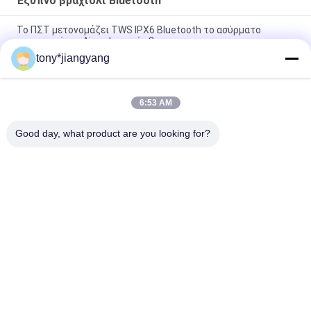
Έξυπνο βραχιόλι Bluetooth
Το ΠΣΤ μετονομάζει TWS IPX6 Bluetooth το ασύρματο
ακουστικό για Airpodes υπέρ 3
tony*jiangyang
Αδιάβροχο ασύρματο χρέωση προσαρμοσμένο λογότυπο IP67
15W για τη Apple Huawei
6:53 AM
6mm λεπτός στρογγυλός 15W qi ασύρματος φορτιστής
απόστασης εξαιρετικά για IPhone 12
Good day, what product are you looking for?
Λαϊκή κατηγορία
Όλα
Τηλεοπτικό 
Ευχετήρια Κάρτα 
Φυλλάδιο LCD
Για Βίντεο
Τηλεοπτική Κάρτα 
Τηλεοπτική Κάρτα 
LCD
Φυλλάδιων
Βίντεο Στο 
Τηλεοπτική 
Φυλλάδιο 
Επαγγελματική 
Τυπωμένων Υλών
Κάρτα