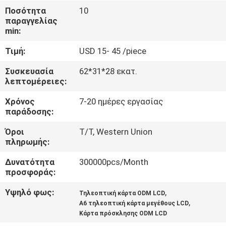
ΈΛΕΓΧΟΣ
Ποσότητα
10
παραγγελίας
min:
ΜΑΣ
Τιμή:
USD 15- 45 /piece
ΕΛΆΤΕ
ΣΕ
Συσκευασία
62*31*28 εκατ.
λεπτομέρειες:
ΕΠΑΦΉ
Χρόνος
7-20 ημέρες εργασίας
ΜΕ
παράδοσης:
Όροι
T/T, Western Union
ΖΗΤΉΣΤΕ
πληρωμής:
ΈΝΑ
Δυνατότητα
300000pcs/Month
ΑΠΌΣΠΑΣΜΑ
προσφοράς:
Υψηλό φως:
,
Τηλεοπτική κάρτα ODM LCD
,
SITEMAP
A6 τηλεοπτική κάρτα μεγέθους LCD
Κάρτα πρόσκλησης ODM LCD