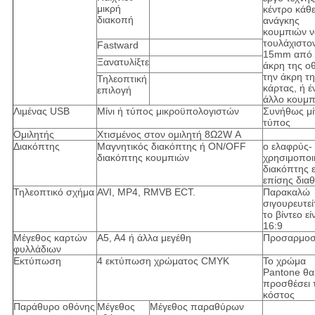
μικρή
κέντρο κάθ
διακοπή
ανάγκης
κουμπιών να
τουλάχιστο
Fastward
15mm από 
Ξανατυλίξτε
άκρη της ο
την άκρη τ
Τηλεοπτική
κάρτας, ή έ
επιλογή
άλλο κουμπ
Λιμένας USB
Μίνι ή τύπος μικροϋπολογιστών
Συνήθως μί
τύπος
Ομιλητής
Χτισμένος στον ομιλητή 8Ω2W Α
Διακόπτης
Μαγνητικός διακόπτης ή ON/OFF
ο ελαφρύς-
διακόπτης κουμπιών
χρησιμοποι
διακόπτης ε
επίσης δια
Τηλεοπτικό σχήμα
AVI, MP4, RMVB ECT.
Παρακαλώ
σιγουρευτεί
το βίντεο εί
16:9
Μέγεθος καρτών
A5, A4 ή άλλα μεγέθη
Προσαρμοσ
φυλλάδιων
Εκτύπωση
4 εκτύπωση χρώματος CMYK
Το χρώμα
Pantone θα
προσθέσει 
κόστος
Παράθυρο οθόνης
Μέγεθος
Μέγεθος παραθύρων