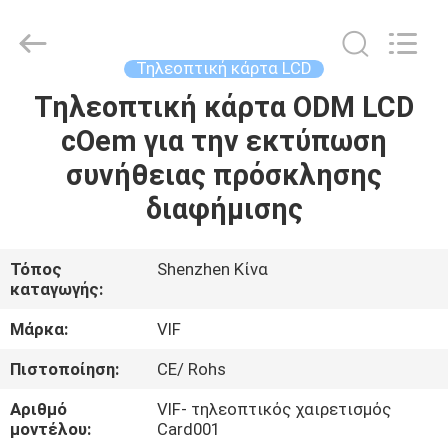
Shenzhen
Videoinfolder
Technology
Co.,
Ltd..
Τηλεοπτική κάρτα LCD
All
Rights
Reserved.
Τηλεοπτική κάρτα ODM LCD
ΣΠΊΤΙ
cOem για την εκτύπωση
ΠΡΟΪΌΝΤΑ
συνήθειας πρόσκλησης
διαφήμισης
ΠΕΡΊΠΟΥ
ΕΜΕΊΣ
Τόπος
Shenzhen Κίνα
καταγωγής:
ΓΎΡΟΣ
Μάρκα:
VIF
ΕΡΓΟΣΤΑΣΊΩΝ
Πιστοποίηση:
CE/ Rohs
Αριθμό
VIF- τηλεοπτικός χαιρετισμός
ΠΟΙΟΤΙΚΌΣ
μοντέλου:
Card001