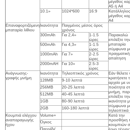
μέγεθος κα
A5 ή A4
10.1»
1024*600
16:9
Κατάλληλος
μέγεθος κα
A4
Επαναφορτιζόμενη
Ικανότητα
Παιγμένος μέσος όρος
μπαταρία λίθιου
χρόνος
300mAh
Για 2,4»
1-1.5
Παρακαλώ
ώρες
επιλέξτε τη
μπαταρία
500mAh
Για 4,3»
1-1.5
σύμφωνα με
ώρες
πραγματική
1000mAh
Για 7»
2-2.5
απαίτηση
ώρες
2000mAH
Για 10»
2.5-3
ώρες
Ανάγνωσης-
Ικανότητα
Τηλεοπτικός χρόνος
Εάν θέλετε 
γραφής μνήμη
κρατήσετε 
128MB
9-10 λεπτά
αρχείο με υ
256MB
20-25 λεπτά
ποιότητα σ
μνήμη, πα
512MB
40-45 λεπτά
επιλέξτε τη
1GB
80-90 λεπτά
ικανότητα 
σύμφωνα με
2GB
160-180 λεπτά
τηλεοπτικά 
Κουμπιά ελέγχου
Volume+
Κατά την
αναπαραγωγής
προσθήκη 
Όγκος
ήχου
κουμπιών 
Παιχνίδι/
έργο τέχνης