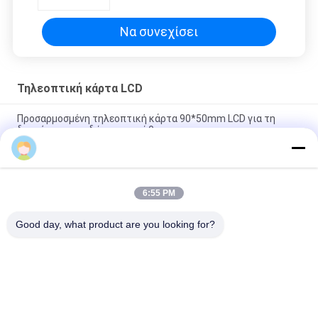
διαφήμισης
Να συνεχίσει
Τηλεοπτική κάρτα LCD
Προσαρμοσμένη τηλεοπτική κάρτα 90*50mm LCD για τη
διαφήμιση των δώρων προώθησης
VIF πλήρες χρώμα καρτών φυλλάδιων τεχνολογίας LCD
τηλεοπτικό και αντισταθμισμένη εκτύπωση CMYK
6:55 PM
Τηλεοπτική κάρτα ODM LCD cOem για την εκτύπωση
συνήθειας πρόσκλησης διαφήμισης
Good day, what product are you looking for?
Λαϊκή κατηγορία
Όλα
Τηλεοπτικό 
Ευχετήρια Κάρτα 
Φυλλάδιο LCD
Για Βίντεο