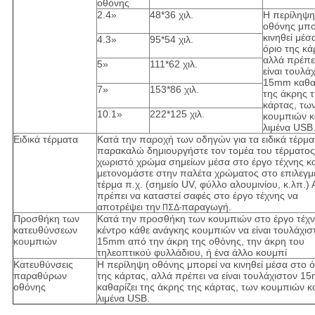
οθόνης
2.4»
48*36 χιλ.
Η περίληψη
οθόνης μπο
κινηθεί μέσ
4.3»
95*54 χιλ.
όριο της κά
αλλά πρέπε
5»
111*62 χιλ.
είναι τουλά
15mm καθαρ
7»
153*86 χιλ.
της άκρης 
κάρτας, τω
10.1»
222*125 χιλ.
κουμπιών κ
λιμένα USB
Ειδικά τέρματα
Κατά την παροχή των οδηγών για τα ειδικά τέρμα
παρακαλώ δημιουργήστε τον τομέα του τέρματο
χωριστό χρώμα σημείων μέσα στο έργο τέχνης κα
μετονομάστε στην παλέτα χρώματος στο επιλεγμ
τέρμα π.χ. (σημείο UV, φύλλο αλουμινίου, κ.λπ.)
πρέπει να καταστεί σαφές στο έργο τέχνης να
αποτρέψει την
παραγωγή.
ΠΣΔ-
Προσθήκη των
Κατά την προσθήκη των κουμπιών στο έργο τέχν
κατευθύνσεων
κέντρο κάθε ανάγκης κουμπιών να είναι τουλάχισ
κουμπιών
15mm από την άκρη της οθόνης, την άκρη του
τηλεοπτικού φυλλάδιου, ή ένα άλλο κουμπί
Κατευθύνσεις
Η περίληψη οθόνης μπορεί να κινηθεί μέσα στο ό
παραθύρων
της κάρτας, αλλά πρέπει να είναι τουλάχιστον 1
οθόνης
καθαρίζει της άκρης της κάρτας, των κουμπιών κα
λιμένα USB.