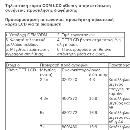
Τηλεοπτική κάρτα ODM LCD cOem για την εκτύπωση
συνήθειας πρόσκλησης διαφήμισης
Προσαρμοσμένη τυπώνοντας προωθητική τηλεοπτική
κάρτα LCD για τη διαφήμιση
Υποδοχή OEM/ODM
2. Τιμή εργοστασίων
1.
3. Φορητό τηλεοπτικό
4. TFT/LCD βίντεο στην τυπωμένη
φυλλάδιο σελίδων
ύλη moudle
5. Μέγεθος περίπτωσης
6. Η ανατροφοδότηση θα είναι
εγγράφου συνήθειας
απάντηση μέσα στις ώρες 1
Στοιχείο
Περιγραφή προδιαγραφών
Παρατηρήσ
Οθόνη TFT LCD
Μέγεθος
Εικονοκύτταρο
Λόγος
(ίντσα)
διάστασης
2.4»
320*240
4:3
Κατάλληλος
μέγεθος
επαγγελματ
καρτών
4.3»
480*272
16:9
Κατάλληλος
μέγεθος κα
A5
5»
480*272
16:9
Κατάλληλος
μέγεθος κα
A5 ή A4
7»
800*480
16:9
Κατάλληλος