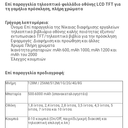
Επί παραγγελία τηλεοπτικό φυλλάδιο οθόνης LCD TFT για
τη γαμήλια πρόσκληση, πλήρη χρώματα
Γρήγορη λεπτομέρεια:
Όνομα: Επί παραγγελία της Νίκαιας διαφήμισης εργαλείων
τηλεοπτικό βιβλιάριο οθόνης καλής ποιότητας έξυπνο/
εντυπωσιακό TFT/τηλεοπτικό βιβλίο για την πρόσκληση
Εφαρμογές: Διαφήμιση και προώθηση και άλλες
Χρώμα: Πλήρη χρώματα
Ικανότητα μπαταριών: mAh 600, mAh 1000, mAh 1200 και
mAh του 2000
Έλεγχος κουμπιών
Επί παραγγελία προδιαγραφή:
Μνήμη
128M / 256M/512M/1G/2G/4G/8G
Μπαταρία
500-6000 mAh (επανακαταλογηστέο)
Οθόνη
1,8 ίντσα, 2,4 ίντσα, 2,8 ίντσα, 3,5 ίντσα, 4,3 ίντσα, 5
ίντσα, 7 ίντσα και 10 ίντσα.
Κουμπιά
0-10 κουμπιά (On/Off, παιχνίδι/μικρή διακοπή και
τηλεοπτική επιλογή κ.λπ.)