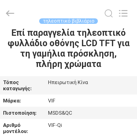
Shenzhen
Videoinfolder
Technology
Co.,
Ltd..
τηλεοπτικό βιβλιάριο
All
Rights
Reserved.
Επί παραγγελία τηλεοπτικό
ΣΠΊΤΙ
φυλλάδιο οθόνης LCD TFT για
ΠΡΟΪΌΝΤΑ
τη γαμήλια πρόσκληση,
πλήρη χρώματα
ΠΕΡΊΠΟΥ
ΕΜΕΊΣ
Τόπος
Ηπειρωτική Κίνα
καταγωγής:
ΓΎΡΟΣ
Μάρκα:
VIF
ΕΡΓΟΣΤΑΣΊΩΝ
Πιστοποίηση:
MSDS&QC
Αριθμό
VIF-Qi
ΠΟΙΟΤΙΚΌΣ
μοντέλου: