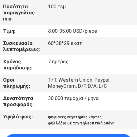
ΈΛΕΓΧΟΣ
Ποσότητα
100 τεμ
παραγγελίας
min:
ΜΑΣ
Τιμή:
8.00-35.00 USD/piece
ΕΛΆΤΕ
ΣΕ
Συσκευασία
60*38*29 εκατ.
λεπτομέρειες:
ΕΠΑΦΉ
Χρόνος
7 ημέρες
ΜΕ
παράδοσης:
Όροι
T/T, Western Union, Paypal,
ΖΗΤΉΣΤΕ
πληρωμής:
MoneyGram, D/P, D/A, L/C
ΈΝΑ
Δυνατότητα
30.000 τεμάχια / μήνα
ΑΠΌΣΠΑΣΜΑ
προσφοράς:
Υψηλό φως:
,
ψηφιακές ευχετήριες κάρτες
SITEMAP
φυλλάδιο με την τηλεοπτική οθόνη