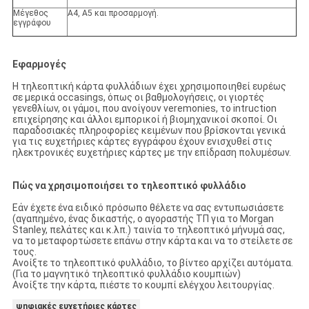
Μέγεθος
A4, A5 και προσαρμογή.
εγγράφου
Εφαρμογές
Η τηλεοπτική κάρτα φυλλάδιων έχει χρησιμοποιηθεί ευρέως
σε μερικά occasings, όπως οι βαθμολογήσεις, οι γιορτές
γενεθλίων, οι γάμοι, που ανοίγουν veremonies, το intruction
επιχείρησης και άλλοι εμπορικοί ή βιομηχανικοί σκοποί. Οι
παραδοσιακές πληροφορίες κειμένων που βρίσκονται γενικά
για τις ευχετήριες κάρτες εγγράφου έχουν ενισχυθεί στις
ηλεκτρονικές ευχετήριες κάρτες με την επίδραση πολυμέσων.
Πώς να χρησιμοποιήσει το τηλεοπτικό φυλλάδιο
Εάν έχετε ένα ειδικό πρόσωπο θέλετε να σας εντυπωσιάσετε
(αγαπημένο, ένας δικαστής, ο αγοραστής ΤΠ για το Morgan
Stanley, πελάτες και κ.λπ.) ταινία το τηλεοπτικό μήνυμά σας,
να το μεταφορτώσετε επάνω στην κάρτα και να το στείλετε σε
τους.
Ανοίξτε το τηλεοπτικό φυλλάδιο, το βίντεο αρχίζει αυτόματα.
(Για το μαγνητικό τηλεοπτικό φυλλάδιο κουμπιών)
Ανοίξτε την κάρτα, πιέστε το κουμπί ελέγχου λειτουργίας.
ψηφιακές ευχετήριες κάρτες