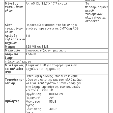
Μέγεθος
A4, A5, DL (12,7 X 17,7 εκατ.)
Τα
τυπωμένων
προσαρμοσμένα
υλών
μεγέθη
τυπωμένων
υλών γίνονται
αποδεκτά.
Λύση
Παρακαλώ εξασφαλίστε ότι όλες οι
τυπωμένων
εικόνες παρέχονται σε CMYK μη RGB.
υλών
Αριθμός
1-8
τηλεοπτικών
αρχείων
Μνήμη
128 ΜΒ σε 8 ΜΒ
Μπαταρία
Επαναφορτιζόμενη μπαταρία
Διάρκεια
1.5h-3h
ζωής
τηλεοπτική κάρτα
Μίνι λιμένας
1 λιμένας USB για το φόρτωμα των
και καλώδιο
αρχείων και τη χρέωση
USB
Η περίληψη οθόνης μπορεί να κινηθεί
Τοποθέτηση
μέσα στο όριο της κάρτας, αλλά πρέπει
οθόνης
να είναι τουλάχιστον 15mm καθαρίζει
της άκρης της κάρτας, των κουμπιών
και του λιμένα USB.
Οργάνωση
8OHM 2W
Παραγωγή
2W
Ομιλητές
Μέγιστος
55dB
όγκος
Βέλτιστος
40 DB
όγκος