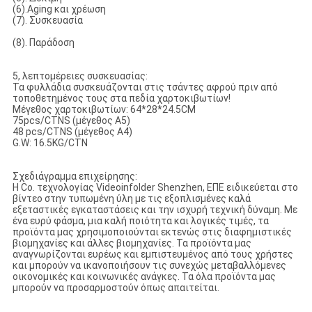
(6).Aging και χρέωση
(7). Συσκευασία
(8). Παράδοση
5, λεπτομέρειες συσκευασίας:
Τα φυλλάδια συσκευάζονται στις τσάντες αφρού πριν από
τοποθετημένος τους στα πεδία χαρτοκιβωτίων!
Μέγεθος χαρτοκιβωτίων: 64*28*24.5CM
75pcs/CTNS (μέγεθος A5)
48 pcs/CTNS (μέγεθος A4)
G.W: 16.5KG/CTN
Σχεδιάγραμμα επιχείρησης:
Η Co. τεχνολογίας Videoinfolder Shenzhen, ΕΠΕ ειδικεύεται στο
βίντεο στην τυπωμένη ύλη με τις εξοπλισμένες καλά
εξεταστικές εγκαταστάσεις και την ισχυρή τεχνική δύναμη. Με
ένα ευρύ φάσμα, μια καλή ποιότητα και λογικές τιμές, τα
προϊόντα μας χρησιμοποιούνται εκτενώς στις διαφημιστικές
βιομηχανίες και άλλες βιομηχανίες. Τα προϊόντα μας
αναγνωρίζονται ευρέως και εμπιστευμένος από τους χρήστες
και μπορούν να ικανοποιήσουν τις συνεχώς μεταβαλλόμενες
οικονομικές και κοινωνικές ανάγκες. Τα όλα προϊόντα μας
μπορούν να προσαρμοστούν όπως απαιτείται.