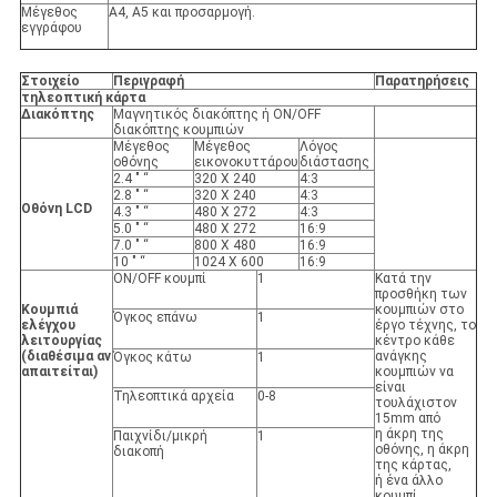
Μέγεθος
A4, A5 και προσαρμογή.
εγγράφου
Στοιχείο
Περιγραφή
Παρατηρήσεις
τηλεοπτική κάρτα
Διακόπτης
Μαγνητικός διακόπτης ή ON/OFF
διακόπτης κουμπιών
Μέγεθος
Μέγεθος
Λόγος
οθόνης
εικονοκυττάρου
διάστασης
2.4 " “
320 X 240
4:3
2.8 " “
320 X 240
4:3
Οθόνη LCD
4.3 " “
480 X 272
4:3
5.0 " “
480 X 272
16:9
7.0 " “
800 X 480
16:9
10 " “
1024 X 600
16:9
ON/OFF κουμπί
1
Κατά την
προσθήκη των
Κουμπιά
κουμπιών στο
Όγκος επάνω
1
ελέγχου
έργο τέχνης, το
λειτουργίας
κέντρο κάθε
(διαθέσιμα αν
ανάγκης
Όγκος κάτω
1
απαιτείται)
κουμπιών να
είναι
Τηλεοπτικά αρχεία
0-8
τουλάχιστον
15mm από
η άκρη της
Παιχνίδι/μικρή
1
οθόνης, η άκρη
διακοπή
της κάρτας,
ή ένα άλλο
κουμπί