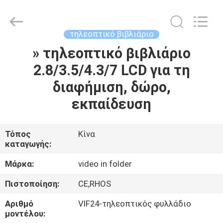
Shenzhen
Videoinfolder
Technology
Co.,
Ltd..
τηλεοπτικό βιβλιάριο
All
Rights
Reserved.
» τηλεοπτικό βιβλιάριο
ΣΠΊΤΙ
2.8/3.5/4.3/7 LCD για τη
ΠΡΟΪΌΝΤΑ
διαφήμιση, δώρο,
εκπαίδευση
ΠΕΡΊΠΟΥ
ΕΜΕΊΣ
Τόπος
Κίνα
καταγωγής:
ΓΎΡΟΣ
Μάρκα:
video in folder
ΕΡΓΟΣΤΑΣΊΩΝ
Πιστοποίηση:
CE,RHOS
Αριθμό
VIF24-τηλεοπτικός φυλλάδιο
ΠΟΙΟΤΙΚΌΣ
μοντέλου: