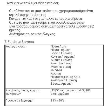
Γιατί για να επιλέξει Videoinfolder;
Οι οθόνες και οι μπαταρίες που χρησιμοποιούμε είναι
υψηλότερης ποιότητας
Κάναμε τις κάρτες για πολλά εμπορικά σήματα
Οι τιμές που παρέχουμε είναι συμπληρωματικές
Ένα προσαρμοσμένο δείγμα μπορεί να τελειώσουν σε 2
ημέρες
Αυστηρός ποιοτικός έλεγχος
7. Εμπόριο & αγορά
Κύριες αγορές:
Νότια Ασία
Νότια Ευρώπη
Βόρεια Ευρώπη
Κεντρική Αμερική
Δυτική Ευρώπη
Ανατολική Ασία
Μέση ανατολή
Ωκεανία
Αφρική
Νοτιοανατολική Ασία
Ανατολική Ευρώπη
Βόρεια Αμερική
Συνολικός όγκος ετήσια
US$50 εκατομμύριο - US$100
πωλήσεων:
εκατομμύριο
Ποσοστό εξαγωγής:
81% - 90%