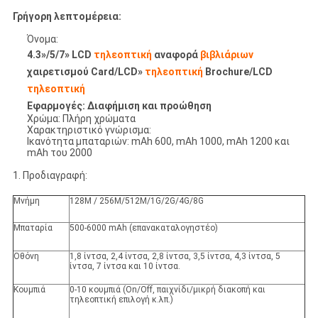
Γρήγορη λεπτομέρεια:
Όνομα:
4.3»/5/7» LCD
τηλεοπτική
αναφορά
βιβλιάριων
χαιρετισμού Card/LCD»
τηλεοπτική
Brochure/LCD
τηλεοπτική
Εφαρμογές: Διαφήμιση και προώθηση
Χρώμα: Πλήρη χρώματα
Χαρακτηριστικό γνώρισμα:
Ικανότητα μπαταριών: mAh 600, mAh 1000, mAh 1200 και
mAh του 2000
1. Προδιαγραφή:
Μνήμη
128M / 256M/512M/1G/2G/4G/8G
Μπαταρία
500-6000 mAh (επανακαταλογηστέο)
Οθόνη
1,8 ίντσα, 2,4 ίντσα, 2,8 ίντσα, 3,5 ίντσα, 4,3 ίντσα, 5
ίντσα, 7 ίντσα και 10 ίντσα.
Κουμπιά
0-10 κουμπιά (On/Off, παιχνίδι/μικρή διακοπή και
τηλεοπτική επιλογή κ.λπ.)