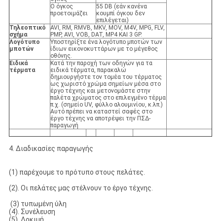
Ο όγκος
55 DB (εάν κανένα
προετοιμάζει
κουμπί όγκου δεν
επιλέγεται)
Τηλεοπτικό
AVI, RM, RMVB, MKV, MOV, M4V, MPG, FLV,
σχήμα
PMP, AVI, VOB, DAT, MP4 ΚΑΙ 3 GP.
Λογότυπο
Υποστηρίξτε ένα λογότυπο μποτών των
μποτών
ίδιων εικονοκυττάρων με το μέγεθος
οθόνης.
Ειδικά
Κατά την παροχή των οδηγών για τα
τέρματα
ειδικά τέρματα, παρακαλώ
δημιουργήστε τον τομέα του τέρματος
ως χωριστό χρώμα σημείων μέσα στο
έργο τέχνης και μετονομάστε στην
παλέτα χρώματος στο επιλεγμένο τέρμα
π.χ. (σημείο UV, φύλλο αλουμινίου, κ.λπ.)
Αυτό πρέπει να καταστεί σαφές στο
έργο τέχνης να αποτρέψει την ΠΣΔ-
παραγωγή
4. Διαδικασίες παραγωγής
(1) παρέχουμε το πρότυπο στους πελάτες.
(2). Οι πελάτες μας στέλνουν το έργο τέχνης.
(3) τυπωμένη ύλη
(4). Συνέλευση
(5). Δοκιμή