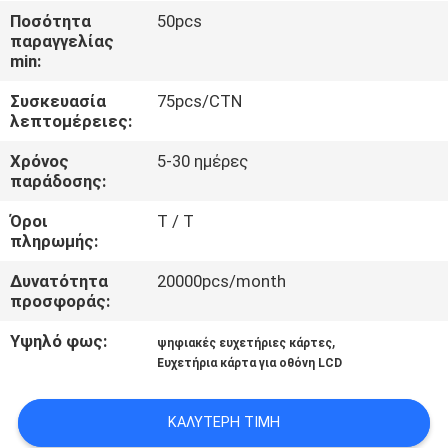
ΈΛΕΓΧΟΣ
Ποσότητα
50pcs
παραγγελίας
min:
ΜΑΣ
Συσκευασία
75pcs/CTN
ΕΛΆΤΕ
λεπτομέρειες:
ΣΕ
Χρόνος
5-30 ημέρες
ΕΠΑΦΉ
παράδοσης:
ΜΕ
Όροι
T / T
πληρωμής:
ΖΗΤΉΣΤΕ
Δυνατότητα
20000pcs/month
προσφοράς:
ΈΝΑ
ΑΠΌΣΠΑΣΜΑ
Υψηλό φως:
,
ψηφιακές ευχετήριες κάρτες
Ευχετήρια κάρτα για οθόνη LCD
SITEMAP
ΚΑΛΎΤΕΡΗ ΤΙΜΉ